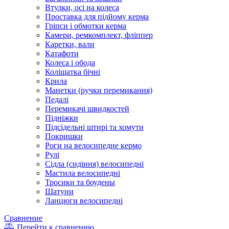
Втулки, осі на колеса
Проставка для підйому керма
Гріпси і обмотки керма
Камери, ремкомплект, фліппер
Каретки, вали
Катафоти
Колеса і обода
Коліщатка бічні
Крила
Манетки (ручки перемикання)
Педалі
Перемикачі швидкостей
Підніжки
Підсідельні штирі та хомути
Покришки
Роги на велосипедне кермо
Рулі
Сідла (сидіння) велосипедні
Мастила велосипедні
Тросики та боудены
Шатуни
Ланцюги велосипедні
Сравнение
Перейти к сравнению