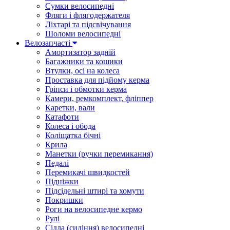
Сумки велосипедні
Фляги і флягодержателя
Ліхтарі та підсвічування
Шоломи велосипедні
Велозапчасті
Амортизатор задній
Багажники та кошики
Втулки, осі на колеса
Проставка для підйому керма
Гріпси і обмотки керма
Камери, ремкомплект, фліппер
Каретки, вали
Катафоти
Колеса і обода
Коліщатка бічні
Крила
Манетки (ручки перемикання)
Педалі
Перемикачі швидкостей
Підніжки
Підсідельні штирі та хомути
Покришки
Роги на велосипедне кермо
Рулі
Сідла (сидіння) велосипедні