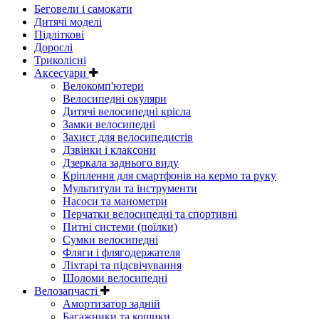
Беговели і самокати
Дитячі моделі
Підліткові
Дорослі
Триколісні
Аксесуари
Велокомп'ютери
Велосипедні окуляри
Дитячі велосипедні крісла
Замки велосипедні
Захист для велосипедистів
Дзвінки і клаксони
Дзеркала заднього виду
Кріплення для смартфонів на кермо та руку
Мультитули та інструменти
Насоси та манометри
Перчатки велосипедні та спортивні
Питні системи (поїлки)
Сумки велосипедні
Фляги і флягодержателя
Ліхтарі та підсвічування
Шоломи велосипедні
Велозапчасті
Амортизатор задній
Багажники та кошики