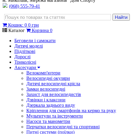
м. Миколаїв, Мережа магазинів "Дом Спорту"
(068) 555-79-41
Кошик
:
0
0 грн
Каталог
Корзина
0
Беговели і самокати
Дитячі моделі
Підліткові
Дорослі
Триколісні
Аксесуари
Велокомп'ютери
Велосипедні окуляри
Дитячі велосипедні крісла
Замки велосипедні
Захист для велосипедистів
Дзвінки і клаксони
Дзеркала заднього виду
Кріплення для смартфонів на кермо та руку
Мультитули та інструменти
Насоси та манометри
Перчатки велосипедні та спортивні
Питні системи (поїлки)