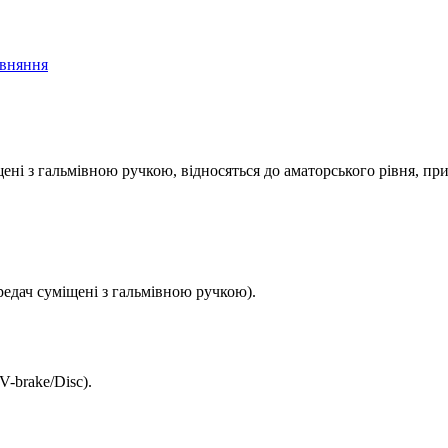
івняння
ені з гальмівною ручкою, відносяться до аматорського рівня, при
едач суміщені з гальмівною ручкою).
V-brake/Disc)
.