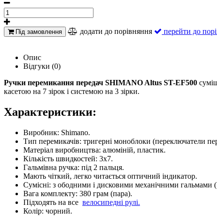
додати до порівняння
перейти до пор
Під замовлення
Опис
Відгуки (0)
Ручки перемикання передач SHIMANO Altus ST-EF500
суміщ
касетою на 7 зірок і системою на 3 зірки.
Характеристики:
Виробник: Shimano.
Тип перемикачів: тригерні моноблоки (п
ереключатели пер
Матеріал виробництва: алюміній, пластик.
Кількість швидкостей: 3x7.
Гальмівна ручка: під 2 пальця.
Мають чіткий, легко читається оптичний індикатор.
Сумісні: з ободними і дисковими механічними гальмами (
Вага комплекту: 380 грам (пара).
Підходять на все
велосипедні рулі.
Колір: чорний.