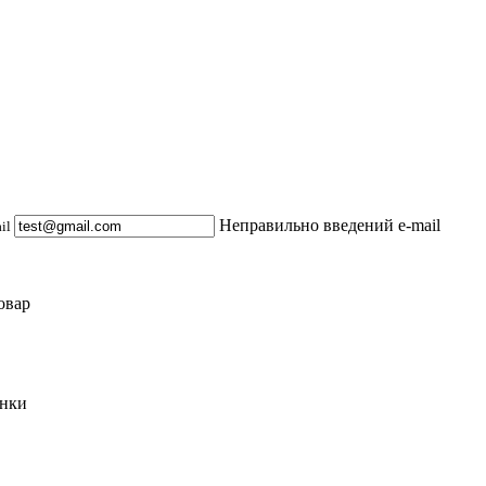
Неправильно введений e-mail
ail
овар
инки