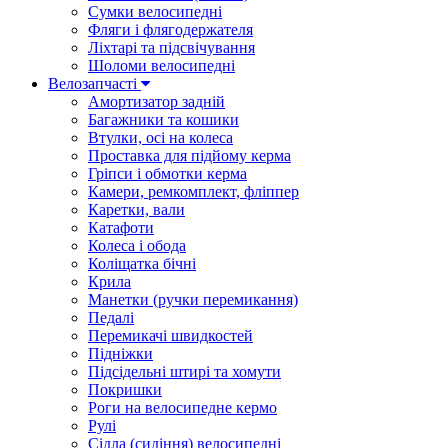
Сумки велосипедні
Фляги і флягодержателя
Ліхтарі та підсвічування
Шоломи велосипедні
Велозапчасті
Амортизатор задній
Багажники та кошики
Втулки, осі на колеса
Проставка для підйому керма
Гріпси і обмотки керма
Камери, ремкомплект, фліппер
Каретки, вали
Катафоти
Колеса і обода
Коліщатка бічні
Крила
Манетки (ручки перемикання)
Педалі
Перемикачі швидкостей
Підніжки
Підсідельні штирі та хомути
Покришки
Роги на велосипедне кермо
Рулі
Сідла (сидіння) велосипедні