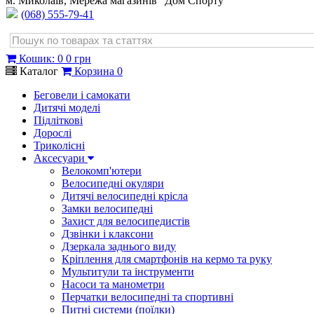
м. Миколаїв, Мережа магазинів "Дом Спорту"
(068) 555-79-41
Кошик
:
0
0 грн
Каталог
Корзина
0
Беговели і самокати
Дитячі моделі
Підліткові
Дорослі
Триколісні
Аксесуари
Велокомп'ютери
Велосипедні окуляри
Дитячі велосипедні крісла
Замки велосипедні
Захист для велосипедистів
Дзвінки і клаксони
Дзеркала заднього виду
Кріплення для смартфонів на кермо та руку
Мультитули та інструменти
Насоси та манометри
Перчатки велосипедні та спортивні
Питні системи (поїлки)