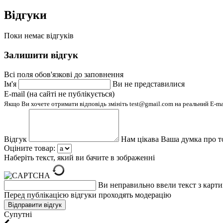
Відгуки
Поки немає відгуків
Залишити відгук
Всі поля обов'язкові до заповнення
Ім'я
Ви не представилися
E-mail (на сайті не публікується)
Якщо Ви хочете отримати відповідь змініть test@gmail.com на реальний E-m
Відгук
Нам цікава Ваша думка про т
Оціните товар:
Наберіть текст, який ви бачите в зображенні
Ви неправильно ввели текст з карт
Перед публікацією відгуки проходять модерацію
Супутні