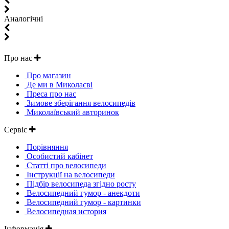
Aналогічні
Про нас
Про магазин
Де ми в Миколаєві
Преса про нас
Зимове зберігання велосипедів
Миколаївський авторинок
Сервіс
Порівняння
Особистий кабінет
Статті про велосипеди
Інструкції на велосипеди
Підбір велосипеда згідно росту
Велосипедний гумор - анекдоти
Велосипедний гумор - картинки
Велосипедная история
Інформація