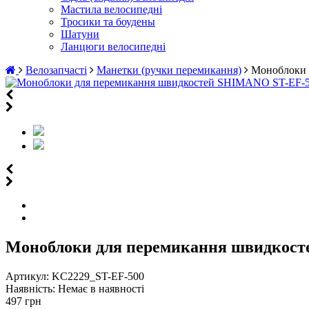
Мастила велосипедні
Тросики та боудены
Шатуни
Ланцюги велосипедні
Велозапчасті
Манетки (ручки перемикання)
Моноблоки 
Моноблоки для перемикання швидкост
Артикул:
KC2229_ST-EF-500
Наявність:
Немає в наявності
497 грн