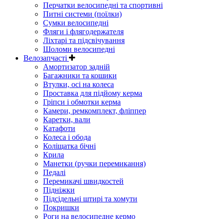
Перчатки велосипедні та спортивні
Питні системи (поїлки)
Сумки велосипедні
Фляги і флягодержателя
Ліхтарі та підсвічування
Шоломи велосипедні
Велозапчасті
Амортизатор задній
Багажники та кошики
Втулки, осі на колеса
Проставка для підйому керма
Гріпси і обмотки керма
Камери, ремкомплект, фліппер
Каретки, вали
Катафоти
Колеса і обода
Коліщатка бічні
Крила
Манетки (ручки перемикання)
Педалі
Перемикачі швидкостей
Підніжки
Підсідельні штирі та хомути
Покришки
Роги на велосипедне кермо