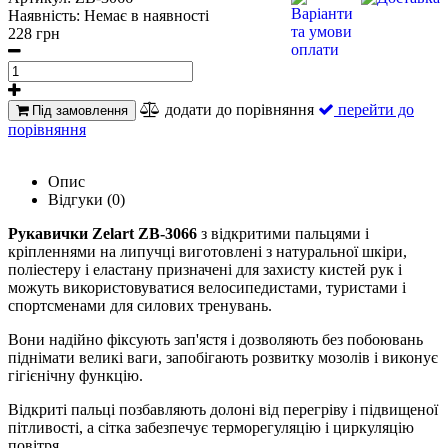
Наявність:
Немає в наявності
228 грн
додати до порівняння
перейти до
Під замовлення
порівняння
Опис
Відгуки (0)
Рукавички Zelart ZB-3066
з відкритими пальцями і
кріпленнями на липучці виготовлені з натуральної шкіри,
поліестеру і еластану призначені для захисту кистей рук і
можуть використовуватися велосипедистами, туристами і
спортсменами для силових тренувань.
Вони надійно фіксують зап'ястя і дозволяють без побоювань
піднімати великі ваги, запобігають розвитку мозолів і виконує
гігієнічну функцію.
Відкриті пальці позбавляють долоні від перегріву і підвищеної
пітливості, а сітка забезпечує терморегуляцію і циркуляцію
повітря.