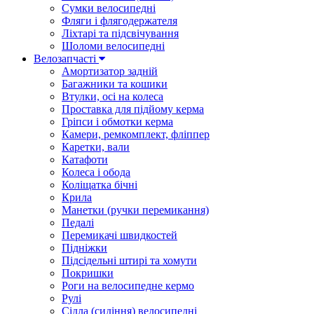
Сумки велосипедні
Фляги і флягодержателя
Ліхтарі та підсвічування
Шоломи велосипедні
Велозапчасті
Амортизатор задній
Багажники та кошики
Втулки, осі на колеса
Проставка для підйому керма
Гріпси і обмотки керма
Камери, ремкомплект, фліппер
Каретки, вали
Катафоти
Колеса і обода
Коліщатка бічні
Крила
Манетки (ручки перемикання)
Педалі
Перемикачі швидкостей
Підніжки
Підсідельні штирі та хомути
Покришки
Роги на велосипедне кермо
Рулі
Сідла (сидіння) велосипедні