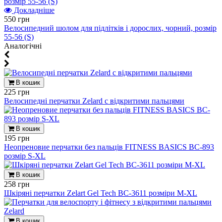
Докладніше
550 грн
Велосипедний шолом для підлітків і дорослих, чорний, розмір
55-56 (S)
Aналогічні
В кошик
225 грн
Велосипедні перчатки Zelard c відкритими пальцями
В кошик
195 грн
Неопреновие перчатки без пальців FITNESS BASICS BC-893
розмір S-XL
В кошик
258 грн
Шкіряні перчатки Zelart Gel Tech BC-3611 розміри M-XL
В кошик