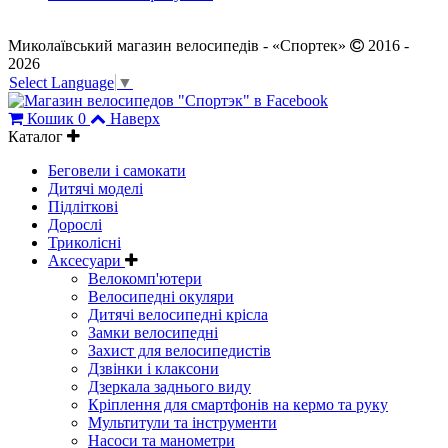
Миколаївський магазин велосипедів - «Спортек»
2016 -
2026
Select Language
▼
Кошик
0
Наверх
Каталог
Беговели і самокати
Дитячі моделі
Підліткові
Дорослі
Триколісні
Аксесуари
Велокомп'ютери
Велосипедні окуляри
Дитячі велосипедні крісла
Замки велосипедні
Захист для велосипедистів
Дзвінки і клаксони
Дзеркала заднього виду
Кріплення для смартфонів на кермо та руку
Мультитули та інструменти
Насоси та манометри