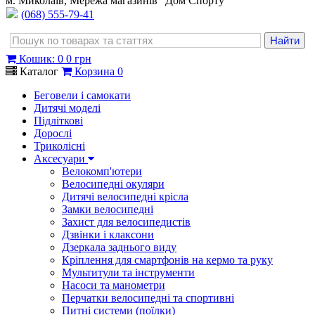
м. Миколаїв, Мережа магазинів "Дом Спорту"
(068) 555-79-41
Кошик
:
0
0 грн
Каталог
Корзина
0
Беговели і самокати
Дитячі моделі
Підліткові
Дорослі
Триколісні
Аксесуари
Велокомп'ютери
Велосипедні окуляри
Дитячі велосипедні крісла
Замки велосипедні
Захист для велосипедистів
Дзвінки і клаксони
Дзеркала заднього виду
Кріплення для смартфонів на кермо та руку
Мультитули та інструменти
Насоси та манометри
Перчатки велосипедні та спортивні
Питні системи (поїлки)