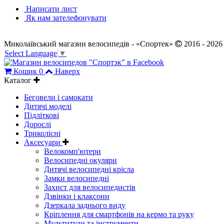
Написати лист
Як нам зателефонувати
Миколаївський магазин велосипедів - «Спортек»
2016 - 2026
Select Language
▼
Кошик
0
Наверх
Каталог
Беговели і самокати
Дитячі моделі
Підліткові
Дорослі
Триколісні
Аксесуари
Велокомп'ютери
Велосипедні окуляри
Дитячі велосипедні крісла
Замки велосипедні
Захист для велосипедистів
Дзвінки і клаксони
Дзеркала заднього виду
Кріплення для смартфонів на кермо та руку
Мультитули та інструменти