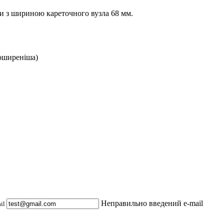
ди з шириною кареточного вузла 68 мм.
поширеніша)
Неправильно введений e-mail
ail