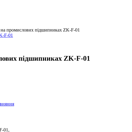
м на промислових підшипниках ZK-F-01
слових підшипниках ZK-F-01
івняння
F-01,