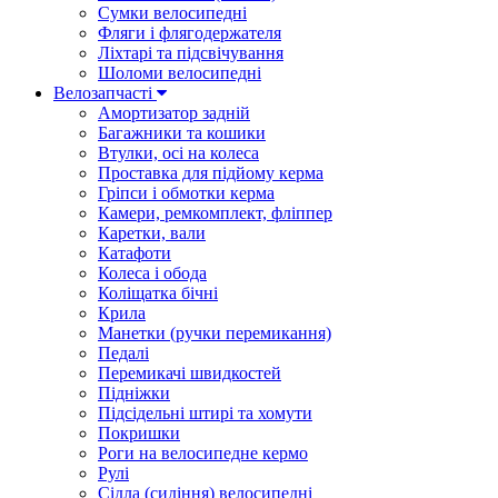
Сумки велосипедні
Фляги і флягодержателя
Ліхтарі та підсвічування
Шоломи велосипедні
Велозапчасті
Амортизатор задній
Багажники та кошики
Втулки, осі на колеса
Проставка для підйому керма
Гріпси і обмотки керма
Камери, ремкомплект, фліппер
Каретки, вали
Катафоти
Колеса і обода
Коліщатка бічні
Крила
Манетки (ручки перемикання)
Педалі
Перемикачі швидкостей
Підніжки
Підсідельні штирі та хомути
Покришки
Роги на велосипедне кермо
Рулі
Сідла (сидіння) велосипедні