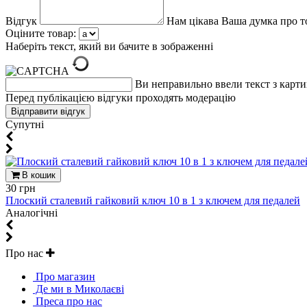
Відгук
Нам цікава Ваша думка про т
Оціните товар:
Наберіть текст, який ви бачите в зображенні
Ви неправильно ввели текст з карт
Перед публікацією відгуки проходять модерацію
Супутні
В кошик
30 грн
Плоский сталевий гайковий ключ 10 в 1 з ключем для педалей
Aналогічні
Про нас
Про магазин
Де ми в Миколаєві
Преса про нас