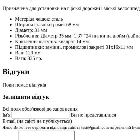
Призначена для установки на гірські дорожні і міські велосипе
Матеріал чашок: сталь
Ширина склянки рами: 68 мм
Діаметр: 31 мм
Різьблення: Діаметр 35 мм, 1,37 "24 нитки на дюйм (най
Кріплення шатунів: квадрат 14 мм
Підшипники: замінні, промислові закриті 31х16х11 мм
Вал: 129 мм
Вага: 335 гр.
Відгуки
Поки немає відгуків
Залишити відгук
Всі поля обов'язкові до заповнення
Ім'я
Ви не представилися
E-mail (на сайті не публікується)
Якщо Ви хочете отримати відповідь змініть test@gmail.com на реальний E-m