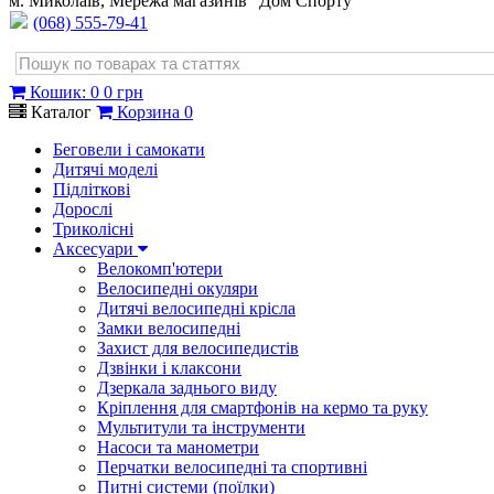
м. Миколаїв, Мережа магазинів "Дом Спорту"
(068) 555-79-41
Кошик
:
0
0 грн
Каталог
Корзина
0
Беговели і самокати
Дитячі моделі
Підліткові
Дорослі
Триколісні
Аксесуари
Велокомп'ютери
Велосипедні окуляри
Дитячі велосипедні крісла
Замки велосипедні
Захист для велосипедистів
Дзвінки і клаксони
Дзеркала заднього виду
Кріплення для смартфонів на кермо та руку
Мультитули та інструменти
Насоси та манометри
Перчатки велосипедні та спортивні
Питні системи (поїлки)