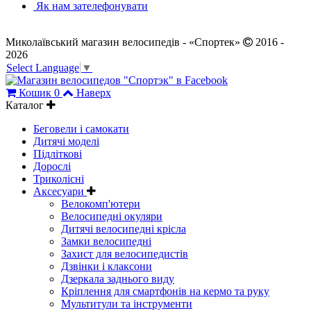
Як нам зателефонувати
Миколаївський магазин велосипедів - «Спортек»
2016 -
2026
Select Language
▼
Кошик
0
Наверх
Каталог
Беговели і самокати
Дитячі моделі
Підліткові
Дорослі
Триколісні
Аксесуари
Велокомп'ютери
Велосипедні окуляри
Дитячі велосипедні крісла
Замки велосипедні
Захист для велосипедистів
Дзвінки і клаксони
Дзеркала заднього виду
Кріплення для смартфонів на кермо та руку
Мультитули та інструменти