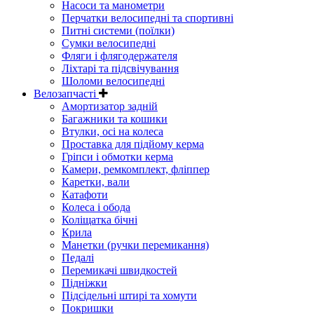
Насоси та манометри
Перчатки велосипедні та спортивні
Питні системи (поїлки)
Сумки велосипедні
Фляги і флягодержателя
Ліхтарі та підсвічування
Шоломи велосипедні
Велозапчасті
Амортизатор задній
Багажники та кошики
Втулки, осі на колеса
Проставка для підйому керма
Гріпси і обмотки керма
Камери, ремкомплект, фліппер
Каретки, вали
Катафоти
Колеса і обода
Коліщатка бічні
Крила
Манетки (ручки перемикання)
Педалі
Перемикачі швидкостей
Підніжки
Підсідельні штирі та хомути
Покришки