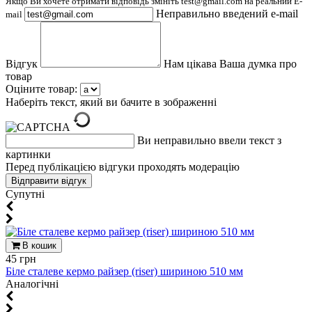
Якщо Ви хочете отримати відповідь змініть test@gmail.com на реальний E-
Неправильно введений e-mail
mail
Відгук
Нам цікава Ваша думка про
товар
Оціните товар:
Наберіть текст, який ви бачите в зображенні
Ви неправильно ввели текст з
картинки
Перед публікацією відгуки проходять модерацію
Супутні
В кошик
45 грн
Біле сталеве кермо райзер (riser) шириною 510 мм
Aналогічні