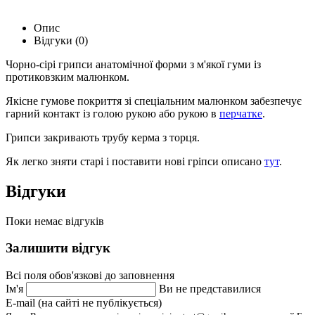
Опис
Відгуки (0)
Чорно-сірі грипси анатомічної форми з м'якої гуми із
протиковзким малюнком.
Якісне гумове покриття зі спеціальним малюнком забезпечує
гарний контакт із голою рукою або рукою в
перчатке
.
Грипси закривають трубу керма з торця.
Як легко зняти старі і поставити нові гріпси описано
тут
.
Відгуки
Поки немає відгуків
Залишити відгук
Всі поля обов'язкові до заповнення
Ім'я
Ви не представилися
E-mail (на сайті не публікується)