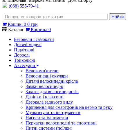
м. Миколаїв, Мережа магазинів "Дом Спорту"
(068) 555-79-41
Кошик
:
0
0 грн
Каталог
Корзина
0
Беговели і самокати
Дитячі моделі
Підліткові
Дорослі
Триколісні
Аксесуари
Велокомп'ютери
Велосипедні окуляри
Дитячі велосипедні крісла
Замки велосипедні
Захист для велосипедистів
Дзвінки і клаксони
Дзеркала заднього виду
Кріплення для смартфонів на кермо та руку
Мультитули та інструменти
Насоси та манометри
Перчатки велосипедні та спортивні
Питні системи (поїлки)