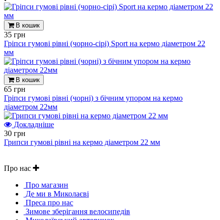
В кошик
35 грн
Гріпси гумові рівні (чорно-сірі) Sport на кермо діаметром 22
мм
В кошик
65 грн
Гріпси гумові рівні (чорні) з бічним упором на кермо
діаметром 22мм
Докладніше
30 грн
Грипси гумові рівні на кермо діаметром 22 мм
Про нас
Про магазин
Де ми в Миколаєві
Преса про нас
Зимове зберігання велосипедів