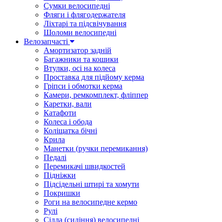
Сумки велосипедні
Фляги і флягодержателя
Ліхтарі та підсвічування
Шоломи велосипедні
Велозапчасті
Амортизатор задній
Багажники та кошики
Втулки, осі на колеса
Проставка для підйому керма
Гріпси і обмотки керма
Камери, ремкомплект, фліппер
Каретки, вали
Катафоти
Колеса і обода
Коліщатка бічні
Крила
Манетки (ручки перемикання)
Педалі
Перемикачі швидкостей
Підніжки
Підсідельні штирі та хомути
Покришки
Роги на велосипедне кермо
Рулі
Сідла (сидіння) велосипедні