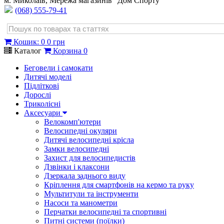
м. Миколаїв, Мережа магазинів "Дом Спорту"
(068) 555-79-41
Кошик
:
0
0 грн
Каталог
Корзина
0
Беговели і самокати
Дитячі моделі
Підліткові
Дорослі
Триколісні
Аксесуари
Велокомп'ютери
Велосипедні окуляри
Дитячі велосипедні крісла
Замки велосипедні
Захист для велосипедистів
Дзвінки і клаксони
Дзеркала заднього виду
Кріплення для смартфонів на кермо та руку
Мультитули та інструменти
Насоси та манометри
Перчатки велосипедні та спортивні
Питні системи (поїлки)