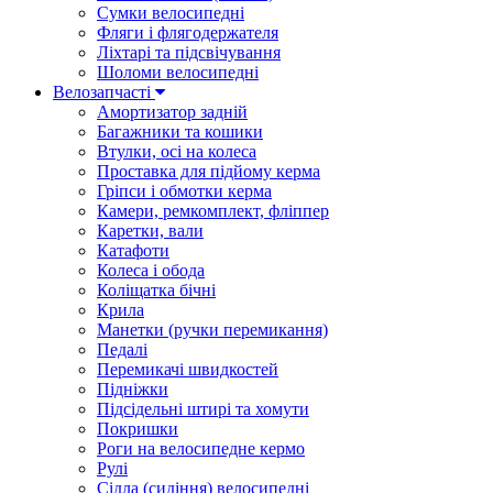
Сумки велосипедні
Фляги і флягодержателя
Ліхтарі та підсвічування
Шоломи велосипедні
Велозапчасті
Амортизатор задній
Багажники та кошики
Втулки, осі на колеса
Проставка для підйому керма
Гріпси і обмотки керма
Камери, ремкомплект, фліппер
Каретки, вали
Катафоти
Колеса і обода
Коліщатка бічні
Крила
Манетки (ручки перемикання)
Педалі
Перемикачі швидкостей
Підніжки
Підсідельні штирі та хомути
Покришки
Роги на велосипедне кермо
Рулі
Сідла (сидіння) велосипедні