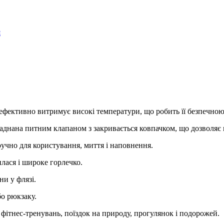
я
 ефективно витримує високі температури, що робить її безпечною 
ладнана питним клапаном з закривається ковпачком, що дозволяє 
ручно для користування, миття і наповнення.
илася і широке горлечко.
и у флязі.
о рюкзаку.
 фітнес-тренувань, поїздок на природу, прогулянок і подорожей.