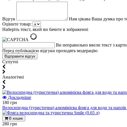
Відгук
Нам цікава Ваша думка про т
Оціните товар:
Наберіть текст, який ви бачите в зображенні
Ви неправильно ввели текст з карт
Перед публікацією відгуки проходять модерацію
Супутні
Aналогічні
Докладніше
180 грн
Велосипедна (туристична) алюмінієва фляга для води та напоїв 
В кошик
280 грн