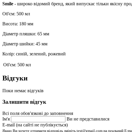
Smile
- широко відомий бренд, який випускає тільки якісну про
Об'єм: 500 мл
Висота: 180 мм
Діаметр пляшки: 65 мм
Діаметр шийки: 45 мм
Колір: синій, зелений, рожевий
Об'єм:
500 мл
Відгуки
Поки немає відгуків
Залишити відгук
Всі поля обов'язкові до заповнення
Ім'я
Ви не представилися
E-mail (на сайті не публікується)
Якщо Ви хочете отримати відповідь змініть test@gmail.com на реальний E-m