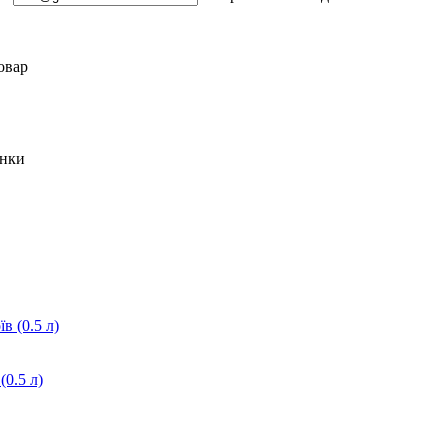
овар
инки
(0.5 л)