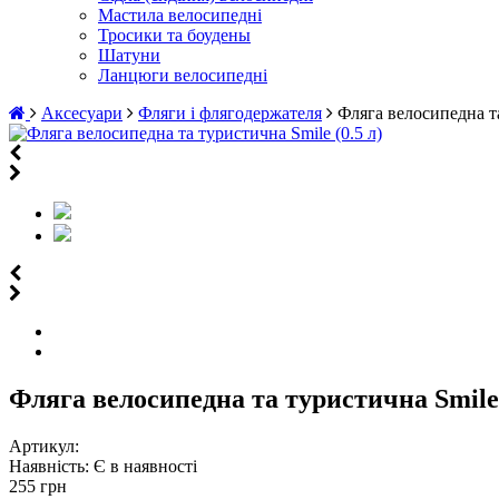
Мастила велосипедні
Тросики та боудены
Шатуни
Ланцюги велосипедні
Аксесуари
Фляги і флягодержателя
Фляга велосипедна та
Фляга велосипедна та туристична Smile 
Артикул:
Наявність:
Є в наявності
255 грн