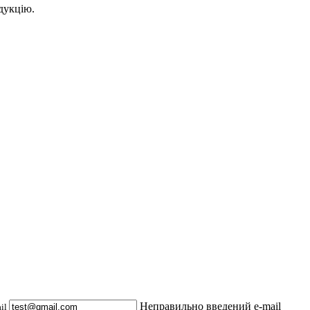
дукцію.
Неправильно введений e-mail
ail