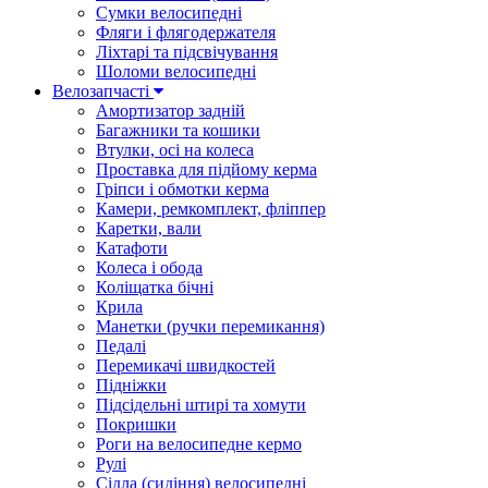
Сумки велосипедні
Фляги і флягодержателя
Ліхтарі та підсвічування
Шоломи велосипедні
Велозапчасті
Амортизатор задній
Багажники та кошики
Втулки, осі на колеса
Проставка для підйому керма
Гріпси і обмотки керма
Камери, ремкомплект, фліппер
Каретки, вали
Катафоти
Колеса і обода
Коліщатка бічні
Крила
Манетки (ручки перемикання)
Педалі
Перемикачі швидкостей
Підніжки
Підсідельні штирі та хомути
Покришки
Роги на велосипедне кермо
Рулі
Сідла (сидіння) велосипедні