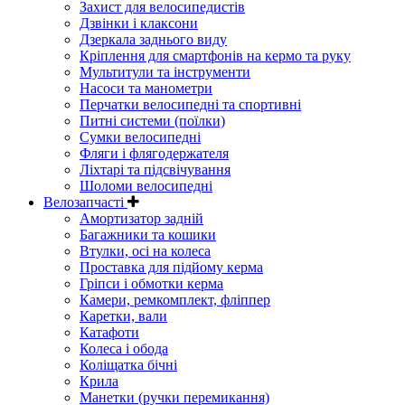
Захист для велосипедистів
Дзвінки і клаксони
Дзеркала заднього виду
Кріплення для смартфонів на кермо та руку
Мультитули та інструменти
Насоси та манометри
Перчатки велосипедні та спортивні
Питні системи (поїлки)
Сумки велосипедні
Фляги і флягодержателя
Ліхтарі та підсвічування
Шоломи велосипедні
Велозапчасті
Амортизатор задній
Багажники та кошики
Втулки, осі на колеса
Проставка для підйому керма
Гріпси і обмотки керма
Камери, ремкомплект, фліппер
Каретки, вали
Катафоти
Колеса і обода
Коліщатка бічні
Крила
Манетки (ручки перемикання)