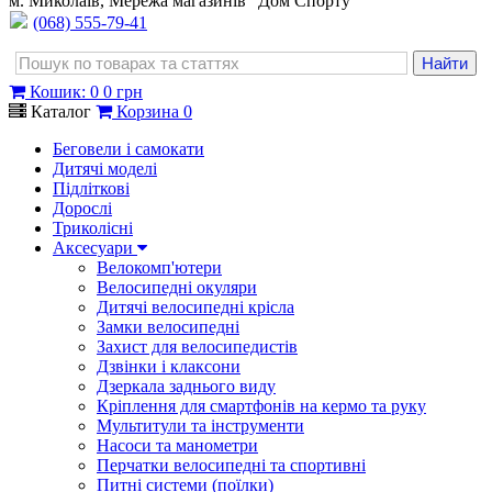
м. Миколаїв, Мережа магазинів "Дом Спорту"
(068) 555-79-41
Кошик
:
0
0 грн
Каталог
Корзина
0
Беговели і самокати
Дитячі моделі
Підліткові
Дорослі
Триколісні
Аксесуари
Велокомп'ютери
Велосипедні окуляри
Дитячі велосипедні крісла
Замки велосипедні
Захист для велосипедистів
Дзвінки і клаксони
Дзеркала заднього виду
Кріплення для смартфонів на кермо та руку
Мультитули та інструменти
Насоси та манометри
Перчатки велосипедні та спортивні
Питні системи (поїлки)