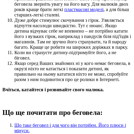
беговела зверніть увагу на його вагу. Для малюків двох
років краще брати легкі
пластмасові моделі
, а для більш
старших-легкі сталеві.
Дуже добре стимулює скочування з гірок. З'являється
відчуття насолоди швидкістю. Тут є нюанс. Якщо
дитина відчуває себе не впевнено – не потрібно катати
його з вузьких гірок, наприклад з пандусів біля під'їздів і
магазинів. Там не зручно його страхувати, та й народу
багато. Краще це робити на широких доріжках в парку.
Коли ви страхуєте дитину-підтримуйте його, а не
біговел.
Якщо серед Ваших знайомих ні у кого немає беговела, в
окрузі ніхто не катається і показати дитині, як
правильно на ньому кататися ніхто не може, спробуйте
разом з ним подивитися про це ролики в Інтернеті.
Вчіться, катайтеся і розвивайте свого малюка.
Що ще почитати про беговела:
Що таке беговел і для чого він потрібен. Його плюси і
мінуси.