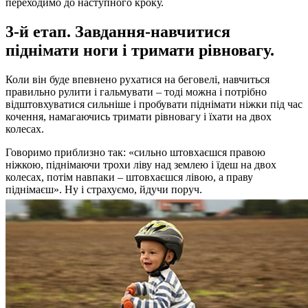
переходимо до наступного кроку.
3-й етап. Завдання-навчитися
піднімати ноги і тримати рівновагу.
Коли він буде впевнено рухатися на беговелі, навчиться
правильно рулити і гальмувати – тоді можна і потрібно
відштовхуватися сильніше і пробувати піднімати ніжки під час
кочення, намагаючись тримати рівновагу і їхати на двох
колесах.
Говоримо приблизно так: «сильно штовхаєшся правою
ніжкою, піднімаючи трохи ліву над землею і їдеш на двох
колесах, потім навпаки – штовхаєшся лівою, а праву
піднімаєш». Ну і страхуємо, йдучи поруч.