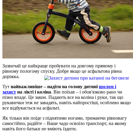
Зазвичай це найкраще пробувати на довгому прямому і
рівному пологому спуску. Добре якщо це асфальтова рівна
доріжка.
Тут
найважливіше – надіти на голову дитині
шолом і
захист
на лікті і коліна
. Він поїхав – і обов'язково рано чи
пізно впаде. Це закон. Падають все на коліна і руки, так що
рукавички теж не завадять, навіть найпростіші, особливо якщо
все відбувається на асфальті.
Як тільки він поїде з піднятими ногами, тримаючи рівновагу
самостійно, радійте – Ваше чадо освоїло транспорт, на якому
навіть його батьки не вміють їздити.