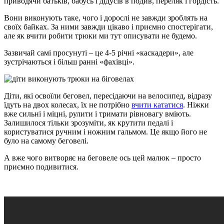
приводячи батьків, бабусь і дідусів в подив, переляк і гордість.
Вони виконують таке, чого і дорослі не завжди зроблять на
своїх байках. За ними завжди цікаво і приємно спостерігати,
але як вчити робити трюки ми тут описувати не будемо.
Зазвичай самі просунуті – це 4-5 річні «каскадери», але
зустрічаються і більш ранні «фахівці».
Діти, які освоїли беговел, пересідаючи на велосипед, відразу
їдуть на двох колесах, їх не потрібно
вчити кататися
. Ніжки
вже сильні і міцні, рулити і тримати рівновагу вміють.
Залишилося тільки зрозуміти, як крутити педалі і
користуватися ручним і ножним гальмом. Це якщо його не
було на самому беговелі.
А вже чого витворяє на беговеле ось цей малюк – просто
приємно подивитися.