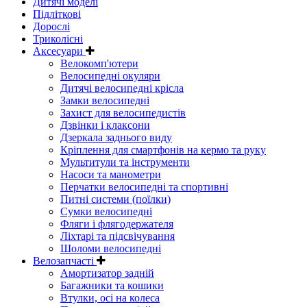
Дитячі моделі
Підліткові
Дорослі
Триколісні
Аксесуари
Велокомп'ютери
Велосипедні окуляри
Дитячі велосипедні крісла
Замки велосипедні
Захист для велосипедистів
Дзвінки і клаксони
Дзеркала заднього виду
Кріплення для смартфонів на кермо та руку
Мультитули та інструменти
Насоси та манометри
Перчатки велосипедні та спортивні
Питні системи (поїлки)
Сумки велосипедні
Фляги і флягодержателя
Ліхтарі та підсвічування
Шоломи велосипедні
Велозапчасті
Амортизатор задній
Багажники та кошики
Втулки, осі на колеса