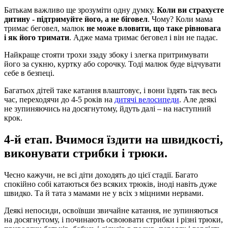
Батькам важливо ще зрозуміти одну думку.
Коли ви страхуєте
дитину - підтримуйте його, а не біговел
. Чому? Коли мама
тримає беговел, малюк
не може вловити, що таке рівновага
і як його тримати
. Адже мама тримає беговел і він не падає.
Найкраще стояти трохи ззаду збоку і злегка притримувати
його за сукню, куртку або сорочку. Тоді малюк буде відчувати
себе в безпеці.
Багатьох дітей таке катання влаштовує, і вони їздять так весь
час, переходячи до 4-5 років на
дитячі велосипеди
. Але деякі
не зупиняючись на досягнутому, йдуть далі – на наступний
крок.
4-й етап. Вчимося їздити на швидкості,
виконувати стрибки і трюки.
Чесно кажучи, не всі діти доходять до цієї стадії. Багато
спокійно собі катаються без всяких трюків, іноді навіть дуже
швидко. Та й тата з мамами не у всіх з міцними нервами.
Деякі непосиди, освоївши звичайне катання, не зупиняються
на досягнутому, і починають освоювати стрибки і різні трюки,