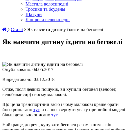
Мастила велосипедні
Тросики та боудены
Шатуни
Ланцюги велосипедні
Статті
Як навчити дитину їздити на беговелі
Як навчити дитину їздити на беговелі
Опубліковано:
04.05.2017
Відредаговано: 03.12.2018
Отже, після деяких пошуків, ви купили беговел (велобег,
велобалансир) своєму малюкові.
Що це за транспортний засіб і чому малюкові краще брати
його розказано
тут
, а на що звернути увагу при виборі моделі
більш детально описано
тут
.
Найкраще, до речі, купувати беговел разом з ним – він
повинен відчувати свою значимість і участь в процесі вибору.