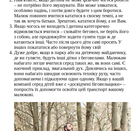
– не потрібно його змушувати. Він може злякатися,
особливо падінь, і потім довго будите з цим боротися.
Малюк повинен вчитися кататися в своєму темпі, а не
так як хочуть батьки. Зрештою, кататися йому, а не Вам.
Якщо чогось не виходить і дитина категорично
відмовляється вчитися – сховайте беговел, не беріть його
з собою, але продовжуйте ходити гуляти туди ж де
катаються інші. Часто після цього діти самі просять У
інших покататися або повернути йому свій
Дуже добре, якщо в парку або на дитячому майданчику,
де ви гуляєте, будуть інші дітки з беговелами. Малюкам
набагато легше вчитися серед таких же, як вони самі. Є
наочний приклад, змагальний дух. Дивлячись на інших,
вони набагато швидше освоюють техніку руху, часто
допомагаючи і підказуючи один одному. Якщо у вашій
компанії серед дітей вже є «досвідчені біговельщики» –
попросіть їх допомогти освоїти цей транспорт вашому
малюкові.