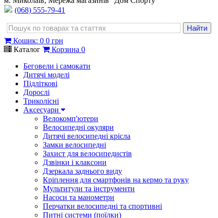
м. Миколаїв, Мережа магазинів "Дом Спорту"
(068) 555-79-41
Кошик
:
0
0 грн
Каталог
Корзина
0
Беговели і самокати
Дитячі моделі
Підліткові
Дорослі
Триколісні
Аксесуари
Велокомп'ютери
Велосипедні окуляри
Дитячі велосипедні крісла
Замки велосипедні
Захист для велосипедистів
Дзвінки і клаксони
Дзеркала заднього виду
Кріплення для смартфонів на кермо та руку
Мультитули та інструменти
Насоси та манометри
Перчатки велосипедні та спортивні
Питні системи (поїлки)