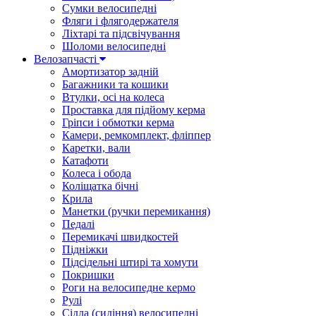
Сумки велосипедні
Фляги і флягодержателя
Ліхтарі та підсвічування
Шоломи велосипедні
Велозапчасті
Амортизатор задній
Багажники та кошики
Втулки, осі на колеса
Проставка для підйому керма
Гріпси і обмотки керма
Камери, ремкомплект, фліппер
Каретки, вали
Катафоти
Колеса і обода
Коліщатка бічні
Крила
Манетки (ручки перемикання)
Педалі
Перемикачі швидкостей
Підніжки
Підсідельні штирі та хомути
Покришки
Роги на велосипедне кермо
Рулі
Сідла (сидіння) велосипедні