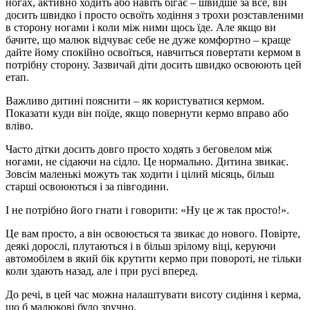
ногах, активно ходить або навіть бігає – швидше за все, він
досить швидко і просто освоїть ходіння з трохи розставленими
в сторону ногами і коли між ними щось їде. Але якщо ви
бачите, що малюк відчуває себе не дуже комфортно – краще
дайте йому спокійно освоїться, навчиться повертати кермом в
потрібну сторону. Зазвичай діти досить швидко освоюють цей
етап.
Важливо дитині пояснити – як користуватися кермом.
Показати куди він поїде, якщо повернути кермо вправо або
вліво.
Часто дітки досить довго просто ходять з беговелом між
ногами, не сідаючи на сідло. Це нормально. Дитина звикає.
Зовсім маленькі можуть так ходити і цілий місяць, більш
старші освоюються і за півгодини.
І не потрібно його гнати і говорити: «Ну це ж так просто!».
Це вам просто, а він освоюється та звикає до нового. Повірте,
деякі дорослі, плутаються і в більш зрілому віці, керуючи
автомобілем в який бік крутити кермо при повороті, не тільки
коли здають назад, але і при русі вперед.
До речі, в цей час можна налаштувати висоту сидіння і керма,
що б малюкові було зручно.