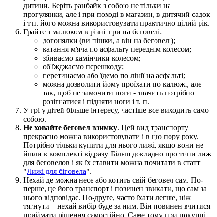
дитини. Беріть ранбайк з собою не тільки на
прогулянки, але і при поході в магазин, в дитячий садок
і т.п. його можна використовувати практично цілий рік.
Грайте з малюком в різні ігри на беговелі:
догонялки (ви пішки, а він на беговелі);
катання м'яча по асфальту переднім колесом;
збиваємо камінчики колесом;
об'їжджаємо перешкоду;
перетинаємо або їдемо по лінії на асфальті;
можна дозволити йому проїхати по калюжі, але
так, щоб не замочити ноги - значить потрібно
розігнатися і підняти ноги і т. п.
У грі у дітей більше інтересу, частіше все виходить само
собою.
Не ховайте беговел взимку
. Цей вид транспорту
прекрасно можна використовувати і в цю пору року.
Потрібно тільки купити для нього лижі, якщо вони не
йшли в комплекті відразу. Більш докладно про типи лиж
для беговелов і як їх ставити можна почитати в статті
"
Лижі для біговела
".
Нехай де можна несе або котить свій беговел сам. По-
перше, це його транспорт і повинен звикати, що сам за
нього відповідає. По-друге, часто їхати легше, ніж
тягнути – нехай вибір буде за ним. Він повинен вчитися
приймати рішення самостійно. Саме тому при покупці