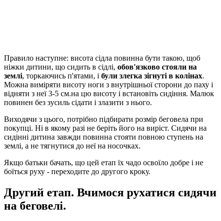
Правило наступне: висота сідла повинна бути такою, щоб
ніжки дитини, що сидить в сідлі,
обов'язково стояли на
землі
, торкаючись п'ятами, і
були злегка зігнуті в колінах
.
Можна виміряти висоту ноги з внутрішньої сторони до паху і
відняти з неї 3-5 см.на цю висоту і встановіть сидіння. Малюк
повинен без зусиль сідати і злазити з нього.
Виходячи з цього, потрібно підбирати розмір беговела при
покупці. Ні в якому разі не беріть його на виріст. Сидячи на
сидінні дитина завжди повинна стояти повною ступень на
землі, а не тягнутися до неї на носочках.
Якщо батьки бачать, що цей етап їх чадо освоїло добре і не
боїться руху - переходите до другого кроку.
Другий етап. Вчимося рухатися сидячи
на беговелі.