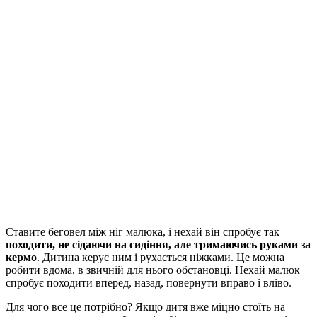
Ставите беговел між ніг малюка, і нехай він спробує так
походити, не сідаючи на сидіння, але тримаючись руками за
кермо
. Дитина керує ним і рухається ніжками. Це можна
робити вдома, в звичній для нього обстановці. Нехай малюк
спробує походити вперед, назад, повернути вправо і вліво.
Для чого все це потрібно? Якщо дитя вже міцно стоїть на