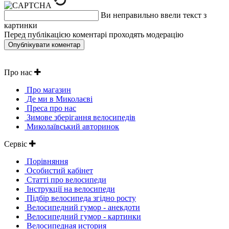
Ви неправильно ввели текст з
картинки
Перед публікацією коментарі проходять модерацію
Про нас
Про магазин
Де ми в Миколаєві
Преса про нас
Зимове зберігання велосипедів
Миколаївський авторинок
Сервіс
Порівняння
Особистий кабінет
Статті про велосипеди
Інструкції на велосипеди
Підбір велосипеда згідно росту
Велосипедний гумор - анекдоти
Велосипедний гумор - картинки
Велосипедная история