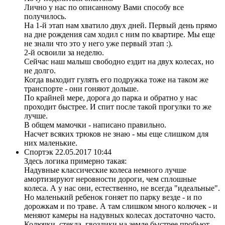
Лично у нас по описанному Вами способу все
получилось.
На 1-й этап нам хватило двух дней. Первый день прямо
на дне рождения сам ходил с ним по квартире. Мы еще
не знали что это у него уже первый этап :).
2-й освоили за неделю.
Сейчас наш малыш свободно ездит на двух колесах, но
не долго.
Когда выходит гулять его подружка тоже на таком же
транспорте - они гоняют дольше.
По крайней мере, дорога до парка и обратно у нас
проходит быстрее. И спит после такой прогулки то же
лучше.
В общем мамочки - написано правильно.
Насчет всяких трюков не знаю - мы еще слишком для
них маленькие.
Спортэк
22.05.2017 10:44
Здесь логика примерно такая:
Надувные классические колеса немного лучше
амортизируют неровности дороги, чем сплошные
колеса. А у нас они, естественно, не всегда "идеальные".
Но маленький ребенок гоняет по парку везде - и по
дорожкам и по траве. А там слишком много колючек - и
меняют камеры на надувных колесах достаточно часто.
Колючки, стекла, гвоздики на земле быстрее пробьют