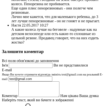
колесо. Пенорезина не пробивается.
Еще один плюс пенорезиновых - они полегче чем
резиновые.
Лично мне кажется, что для маленького ребенка, до 3
лет лучше пенорезиновые - он не гоняет и не прыгает.
Настя
22.05.2017 10:27
А какие колеса лучше на беговеле - надувные как на
детском велосипеде или есть какие-то сплошные из
цельной резине. Продавец говорит, что на них ездить
жостко?
Залишити коментар
Всі поля обов'язкові до заповнення
Ім'я
Ви не представилися
E-mail
Якщо Ви хочете отримати відповідь змініть test@gmail.com на реальний E-
mail
Коментар
Нам цікава Ваша думка
Наберіть текст, який ви бачите в зображенні