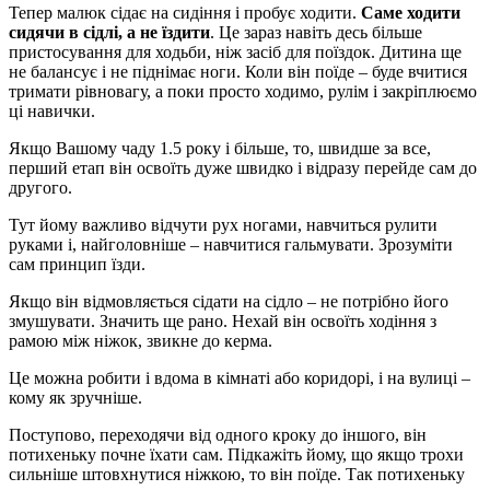
Тепер малюк сідає на сидіння і пробує ходити.
Саме ходити
сидячи в сідлі, а не їздити
. Це зараз навіть десь більше
пристосування для ходьби, ніж засіб для поїздок. Дитина ще
не балансує і не піднімає ноги. Коли він поїде – буде вчитися
тримати рівновагу, а поки просто ходимо, рулім і закріплюємо
ці навички.
Якщо Вашому чаду 1.5 року і більше, то, швидше за все,
перший етап він освоїть дуже швидко і відразу перейде сам до
другого.
Тут йому важливо відчути рух ногами, навчиться рулити
руками і, найголовніше – навчитися гальмувати. Зрозуміти
сам принцип їзди.
Якщо він відмовляється сідати на сідло – не потрібно його
змушувати. Значить ще рано. Нехай він освоїть ходіння з
рамою між ніжок, звикне до керма.
Це можна робити і вдома в кімнаті або коридорі, і на вулиці –
кому як зручніше.
Поступово, переходячи від одного кроку до іншого, він
потихеньку почне їхати сам. Підкажіть йому, що якщо трохи
сильніше штовхнутися ніжкою, то він поїде. Так потихеньку