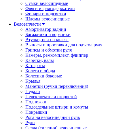
Сумки велосипедные
Фляги и флягодержатели
Фонари и подсветки
Шлемы велосипедные
Велозапчасти
Амортизатор задний
Багажники и корзинки
Втулки, оси на колеса
Выносы и проставки для подъема руля
Грипсы и обмотки руля
Камеры, ремкомплект, флиппер
Каретки, валы
Катафоты
Колеса и обода
Колесики боковые
Крылья
Манетки (ручки переключения)
Педали
Переключатели скоростей
Подножки
Подседельные штыри и хомуты
Покрышки
Рога на велосипедный руль
Рули
Седла (сидения) велосипедные