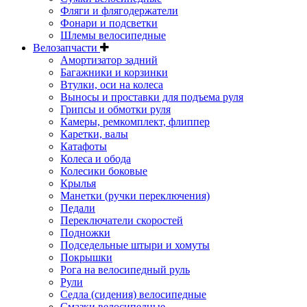
Фляги и флягодержатели
Фонари и подсветки
Шлемы велосипедные
Велозапчасти
Амортизатор задний
Багажники и корзинки
Втулки, оси на колеса
Выносы и проставки для подъема руля
Грипсы и обмотки руля
Камеры, ремкомплект, флиппер
Каретки, валы
Катафоты
Колеса и обода
Колесики боковые
Крылья
Манетки (ручки переключения)
Педали
Переключатели скоростей
Подножки
Подседельные штыри и хомуты
Покрышки
Рога на велосипедный руль
Рули
Седла (сидения) велосипедные
Смазки велосипедные