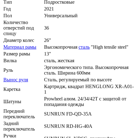
Тип
Подростковые
Год
2021
Пол
Универсальный
Количество
отверстий под
36
спицу
Диаметр колес
26"
Материал рамы
Высокопрочная
сталь
"High tensile steel"
Размер рамы
13"
Вилка
сталь, жесткая
Эргономического типа. Высокопрочная
Руль
сталь. Ширина 600мм
Вынос руля
Сталь, регулируемый по высоте
Картридж, квадрат HENGLONG XR-A01-
Каретка
1
Prowheel алюм. 24/34/42T с защитой от
Шатуны
попадания одежды
Передний
SUNRUN FD-QD-35A
переключатель
Задний
SUNRUN RD-HG-40A
переключатель
Ручки