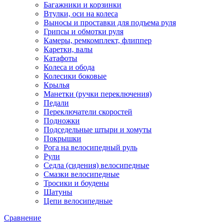
Багажники и корзинки
Втулки, оси на колеса
Выносы и проставки для подъема руля
Грипсы и обмотки руля
Камеры, ремкомплект, флиппер
Каретки, валы
Катафоты
Колеса и обода
Колесики боковые
Крылья
Манетки (ручки переключения)
Педали
Переключатели скоростей
Подножки
Подседельные штыри и хомуты
Покрышки
Рога на велосипедный руль
Рули
Седла (сидения) велосипедные
Смазки велосипедные
Тросики и боудены
Шатуны
Цепи велосипедные
Сравнение