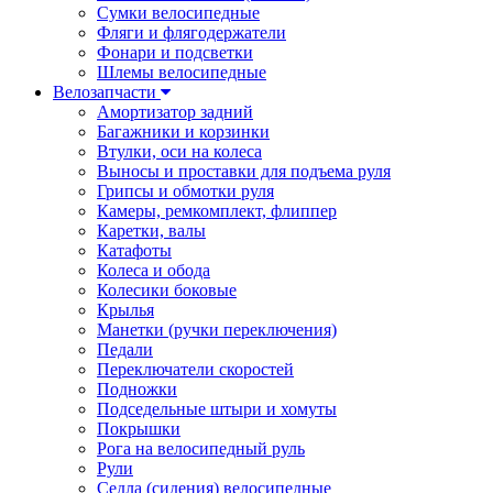
Сумки велосипедные
Фляги и флягодержатели
Фонари и подсветки
Шлемы велосипедные
Велозапчасти
Амортизатор задний
Багажники и корзинки
Втулки, оси на колеса
Выносы и проставки для подъема руля
Грипсы и обмотки руля
Камеры, ремкомплект, флиппер
Каретки, валы
Катафоты
Колеса и обода
Колесики боковые
Крылья
Манетки (ручки переключения)
Педали
Переключатели скоростей
Подножки
Подседельные штыри и хомуты
Покрышки
Рога на велосипедный руль
Рули
Седла (сидения) велосипедные