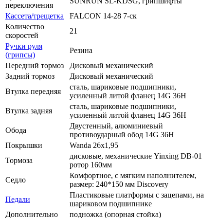
SUNRUN SL-KDSG, грипшифты
переключения
Кассета/трещетка
FALCON 14-28 7-ск
Количество
21
скоростей
Ручки руля
Резина
(грипсы)
Передний тормоз
Дисковый механический
Задний тормоз
Дисковый механический
сталь, шариковые подшипники,
Втулка передняя
усиленный литой фланец 14G 36H
сталь, шариковые подшипники,
Втулка задняя
усиленный литой фланец 14G 36H
Двустенный, алюминиевый
Обода
противоударный обод 14G 36H
Покрышки
Wanda 26x1,95
дисковые, механические Yinxing DB-01
Тормоза
ротор 160мм
Комфортное, с мягким наполнителем,
Седло
размер: 240*150 мм Discovery
Пластиковые платформы с зацепами, на
Педали
шариковом подшипнике
Дополнительно
подножка (опорная стойка)