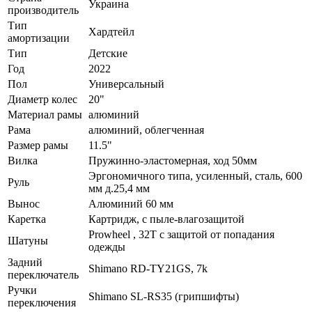
Украина
производитель
Тип
Хардтейл
амортизации
Тип
Детские
Год
2022
Пол
Универсальный
Диаметр колес
20"
Материал рамы
алюминий
Рама
алюминий, облегченная
Размер рамы
11.5"
Вилка
Пружинно-эластомерная, ход 50мм
Эргономичного типа, усиленный, сталь, 600
Руль
мм д.25,4 мм
Вынос
Алюминий 60 мм
Каретка
Картридж, с пыле-влагозащитой
Prowheel , 32T с защитой от попадания
Шатуны
одежды
Задний
Shimano RD-TY21GS, 7k
переключатель
Ручки
Shimano SL-RS35 (грипшифты)
переключения