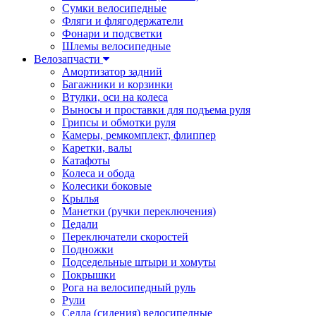
Сумки велосипедные
Фляги и флягодержатели
Фонари и подсветки
Шлемы велосипедные
Велозапчасти
Амортизатор задний
Багажники и корзинки
Втулки, оси на колеса
Выносы и проставки для подъема руля
Грипсы и обмотки руля
Камеры, ремкомплект, флиппер
Каретки, валы
Катафоты
Колеса и обода
Колесики боковые
Крылья
Манетки (ручки переключения)
Педали
Переключатели скоростей
Подножки
Подседельные штыри и хомуты
Покрышки
Рога на велосипедный руль
Рули
Седла (сидения) велосипедные