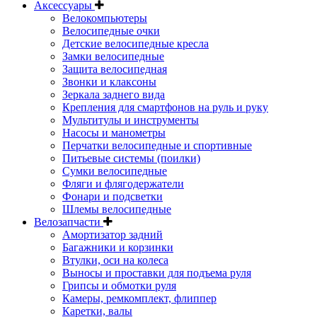
Аксессуары
Велокомпьютеры
Велосипедные очки
Детские велосипедные кресла
Замки велосипедные
Защита велосипедная
Звонки и клаксоны
Зеркала заднего вида
Крепления для смартфонов на руль и руку
Мультитулы и инструменты
Насосы и манометры
Перчатки велосипедные и спортивные
Питьевые системы (поилки)
Сумки велосипедные
Фляги и флягодержатели
Фонари и подсветки
Шлемы велосипедные
Велозапчасти
Амортизатор задний
Багажники и корзинки
Втулки, оси на колеса
Выносы и проставки для подъема руля
Грипсы и обмотки руля
Камеры, ремкомплект, флиппер
Каретки, валы