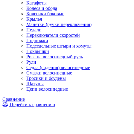
Катафоты
Колеса и обода
Колесики боковые
Крылья
Манетки (ручки переключения)
Педали
Переключатели скоростей
Подножки
Подседельные штыри и хомуты
Покрышки
Рога на велосипедный руль
Рули
Седла (сидения) велосипедные
Смазки велосипедные
Тросики и боудены
Шатуны
Цепи велосипедные
Сравнение
Перейти к сравнению