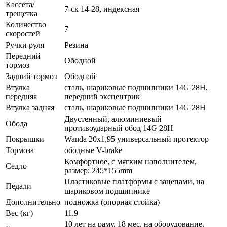
Кассета/
7-ск 14-28, индексная
трещетка
Количество
7
скоростей
Ручки руля
Резина
Передний
Ободной
тормоз
Задний тормоз
Ободной
Втулка
сталь, шариковые подшипники 14G 28H,
передняя
передний эксцентрик
Втулка задняя
сталь, шариковые подшипники 14G 28H
Двустенный, алюминиевый
Обода
противоударный обод 14G 28H
Покрышки
Wanda 20x1,95 универсальный протектор
Тормоза
ободные V-brake
Комфортное, с мягким наполнителем,
Седло
размер: 245*155mm
Пластиковые платформы с зацепами, на
Педали
шариковом подшипнике
Дополнительно
подножка (опорная стойка)
Вес (кг)
11.9
10 лет на раму, 18 мес. на оборудование.