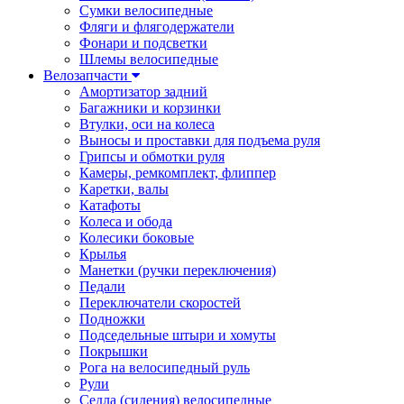
Сумки велосипедные
Фляги и флягодержатели
Фонари и подсветки
Шлемы велосипедные
Велозапчасти
Амортизатор задний
Багажники и корзинки
Втулки, оси на колеса
Выносы и проставки для подъема руля
Грипсы и обмотки руля
Камеры, ремкомплект, флиппер
Каретки, валы
Катафоты
Колеса и обода
Колесики боковые
Крылья
Манетки (ручки переключения)
Педали
Переключатели скоростей
Подножки
Подседельные штыри и хомуты
Покрышки
Рога на велосипедный руль
Рули
Седла (сидения) велосипедные