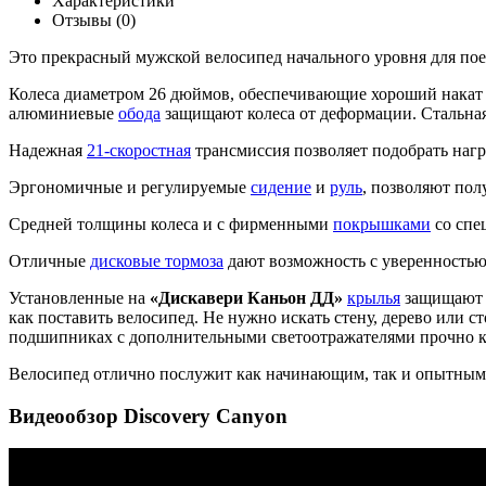
Характеристики
Отзывы (0)
Это прекрасный мужской велосипед начального уровня для пое
Колеса диаметром 26 дюймов, обеспечивающие хороший накат 
алюминиевые
обода
защищают колеса от деформации. Стальна
Надежная
21-скоростная
трансмиссия позволяет подобрать наг
Эргономичные и регулируемые
сидение
и
руль
, позволяют по
Средней толщины колеса и с фирменными
покрышками
со спе
Отличные
дисковые тормоза
дают возможность с уверенностью
Установленные на
«Дискавери Каньон ДД»
крылья
защищают в
как поставить велосипед. Не нужно искать стену, дерево или с
подшипниках с дополнительными светоотражателями прочно ко
Велосипед отлично послужит как начинающим, так и опытным 
Видеообзор Discovery Canyon