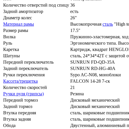
Количество отверстий под спицу
36
Задний амортизатор
есть
Диаметр колес
26"
Материал рамы
Высокопрочная
сталь
"High te
Размер рамы
17.5"
Вилка
Пружинно-эластомерная, ход
Руль
Эргономического типа. Высо
Каретка
Картридж, квадрат HENGL
Шатуны
сталь, 24*34*42T с защитой 
Передний переключатель
SUNRUN FD-QD-35A
Задний переключатель
SUNRUN RD-HG-40A
Ручки переключения
Sypo AC-N08, моноблоки
Кассета/трещетка
FALCON 14-28 7-ск
Количество скоростей
21
Ручки руля (грипсы)
Резина
Передний тормоз
Дисковый механический
Задний тормоз
Дисковый механический
Втулка передняя
сталь, шариковые подшипни
Втулка задняя
сталь, шариковые подшипни
Обода
Двустенный, алюминиевый п