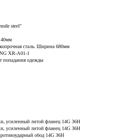
nsile steel"
 40мм
копрочная сталь. Ширина 680мм
ONG XR-A01-1
от попадания одежды
ки, усиленный литой фланец 14G 36H
ки, усиленный литой фланец 14G 36H
ротивоударный обод 14G 36H