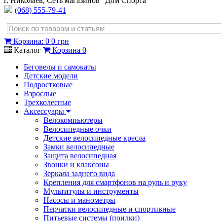
г. Николаев, Сеть магазинов "Дом Спорта"
(068) 555-79-41
Корзина
:
0
0 грн
Каталог
Корзина
0
Беговелы и самокаты
Детские модели
Подростковые
Взрослые
Трехколесные
Аксессуары
Велокомпьютеры
Велосипедные очки
Детские велосипедные кресла
Замки велосипедные
Защита велосипедная
Звонки и клаксоны
Зеркала заднего вида
Крепления для смартфонов на руль и руку
Мультитулы и инструменты
Насосы и манометры
Перчатки велосипедные и спортивные
Питьевые системы (поилки)