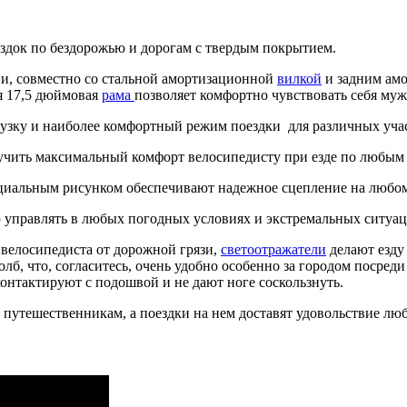
здок по бездорожью и дорогам с твердым покрытием.
и, совместно со стальной амортизационной
вилкой
и задним амо
я 17,5 дюймовая
рама
позволяет комфортно чувствовать себя мужч
рузку и наиболее комфортный режим поездки для различных учас
лучить максимальный комфорт велосипедисту при езде по любым
циальным рисунком обеспечивают надежное сцепление на любом г
 управлять в любых погодных условиях и экстремальных ситуаци
елосипедиста от дорожной грязи,
светоотражатели
делают езду
толб, что, согласитесь, очень удобно особенно за городом поср
нтактируют с подошвой и не дают ноге соскользнуть.
путешественникам, а поездки на нем доставят удовольствие лю