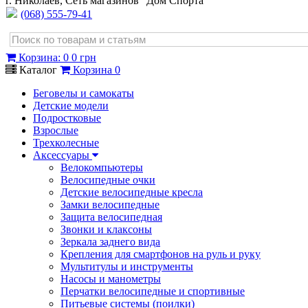
г. Николаев, Сеть магазинов "Дом Спорта"
(068) 555-79-41
Корзина
:
0
0 грн
Каталог
Корзина
0
Беговелы и самокаты
Детские модели
Подростковые
Взрослые
Трехколесные
Аксессуары
Велокомпьютеры
Велосипедные очки
Детские велосипедные кресла
Замки велосипедные
Защита велосипедная
Звонки и клаксоны
Зеркала заднего вида
Крепления для смартфонов на руль и руку
Мультитулы и инструменты
Насосы и манометры
Перчатки велосипедные и спортивные
Питьевые системы (поилки)