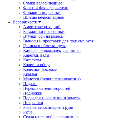
Сумки велосипедные
Фляги и флягодержатели
Фонари и подсветки
Шлемы велосипедные
Велозапчасти
Амортизатор задний
Багажники и корзинки
Втулки, оси на колеса
Выносы и проставки для подъема руля
Грипсы и обмотки руля
Камеры, ремкомплект, флиппер
Каретки, валы
Катафоты
Колеса и обода
Колесики боковые
Крылья
Манетки (ручки переключения)
Педали
Переключатели скоростей
Подножки
Подседельные штыри и хомуты
Покрышки
Рога на велосипедный руль
Рули
Седла (сидения) велосипедные