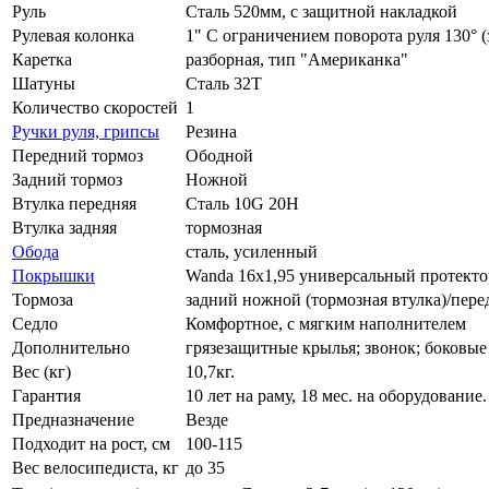
Руль
Сталь 520мм, с защитной накладкой
Рулевая колонка
1" С ограничением поворота руля 130° (
Каретка
разборная, тип "Американка"
Шатуны
Сталь 32Т
Количество скоростей
1
Ручки руля, грипсы
Резина
Передний тормоз
Ободной
Задний тормоз
Ножной
Втулка передняя
Сталь 10G 20H
Втулка задняя
тормозная
Обода
сталь, усиленный
Покрышки
Wanda 16x1,95 универсальный протекто
Тормоза
задний ножной (тормозная втулка)/пер
Седло
Комфортное, с мягким наполнителем
Дополнительно
грязезащитные крылья; звонок; боковые
Вес (кг)
10,7кг.
Гарантия
10 лет на раму, 18 мес. на оборудование
Предназначение
Везде
Подходит на рост, см
100-115
Вес велосипедиста, кг
до 35