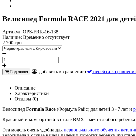
Велосипед Formula RACE 2021 для детей 
Артикул:
OPS-FRK-16-138
Наличие:
Временно отсутствует
2 700 грн
добавить к сравнению
перейти к сравнени
Под заказ
Описание
Характеристики
Отзывы (0)
Велосипед
Formula Race
(Формула Райс) для детей 3 - 7 лет и
р
Красивый и комфортный в стиле BMX – мечта любого ребенка о
Эта модель очень удобна для
первоначального обучения катан
велосипеда в случае начала падения, помогут ребенку чувствова