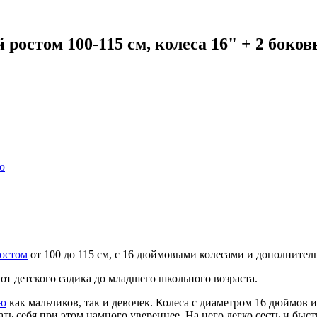
ростом 100-115 см, колеса 16" + 2 боков
ю
остом
от 100 до 115 см, с 16 дюймовыми колесами и дополнит
т детского садика до младшего школьного возраста.
ию
как мальчиков, так и девочек. Колеса с диаметром 16 дюймов 
ть себя при этом намного увереннее. На него легко сесть и быст