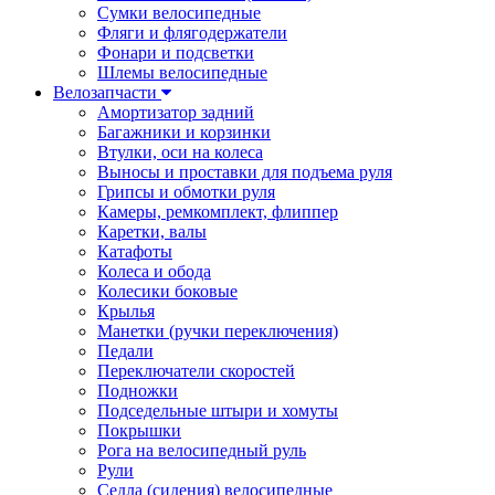
Сумки велосипедные
Фляги и флягодержатели
Фонари и подсветки
Шлемы велосипедные
Велозапчасти
Амортизатор задний
Багажники и корзинки
Втулки, оси на колеса
Выносы и проставки для подъема руля
Грипсы и обмотки руля
Камеры, ремкомплект, флиппер
Каретки, валы
Катафоты
Колеса и обода
Колесики боковые
Крылья
Манетки (ручки переключения)
Педали
Переключатели скоростей
Подножки
Подседельные штыри и хомуты
Покрышки
Рога на велосипедный руль
Рули
Седла (сидения) велосипедные