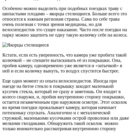
Особенно можно выделить при подобных поездках траву с
шипастыми плодами – якорцы стелющиеся. Больше всего это
относится к южным регионам страны. Сама по себе трава
очень полезная с точки зрения медицины, но для
велосипедистов это сущее наказание. Часто после поездки на
парку можно зацепить не одну такую колючку себе на колеса.
Кстати, если есть уверенность, что камера уже пробита такой
колючкой – не спешите вытаскивать её из покрышки. Она,
пробив камеру, одновременно уже является и «затычкой» в
ней и если колючку вынуть, то воздух спустится быстрее.
Еще один момент из опыта велосипедистов. Иногда при
наезде на битое стекло в покрышку заходит маленький
кусочек стекла, который не сразу и заметишь. Он входит в
колесо снаружи, и, пробив внутреннюю сторону покрышки,
остается незамеченным при наружном осмотре. Этот осколок
во время поездки прокалывает камеру, которая начинает
потихоньку спускать. Аналогично и с металлической
стружкой, маленькими кусочками острой проволоки или даже
мелкими гвоздиками. Обнаружить такой осколок можно
только внимательно рассматривая внутреннюю сторону