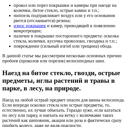
прокол или порез покрышки и камеры при наезде на
колючки, битое стекло, острые камни и т.п.;
ниппель подтравливает воздух или у его основания
рвется (отслаивается) резина;
износ покрышек
и камер, приводящий к появлению
микротрещин;
наличие в покрышке постороннего предмета: осколка
стекла, колючки, кусочка проволоки, гвоздика и т.п.;
повреждение (сильный изгиб или трещина) обода.
В данной статье мы рассмотрим несколько основных причин
пробоев (проколов или порезов) велосипедных шин.
Наезд на битое стекло, гвозди, острые
предметы, иглы растений и травы в
парке, в лесу, на природе.
Наезд на любой острый предмет опасен для шины велосипеда.
Если впереди осколки стекла или острые предметы, то,
естественно, их лучше объехать. Гораздо хуже, если кататься
по лесу или парку, и наехать на ветку с колючками таких
растений как шиповник, акация или роза и фактически сразу
пробить колесо, даже не видя опасности.