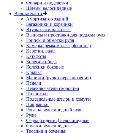
Фонари и подсветки
Шлемы велосипедные
Велозапчасти
Амортизатор задний
Багажники и корзинки
Втулки, оси на колеса
Выносы и проставки для подъема руля
Грипсы и обмотки руля
Камеры, ремкомплект, флиппер
Каретки, валы
Катафоты
Колеса и обода
Колесики боковые
Крылья
Манетки (ручки переключения)
Педали
Переключатели скоростей
Подножки
Подседельные штыри и хомуты
Покрышки
Рога на велосипедный руль
Рули
Седла (сидения) велосипедные
Смазки велосипедные
Тросики и боудены