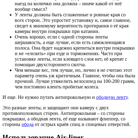
наезд на колючки она должна – иначе какой от неё
вообще смысл?
У ленты должны быть сглаженные и ровные края со
всех сторон. Это упростит установку и, самое главное,
сведет к минимуму вероятность протирания о её края
камеры внутри покрышки при катании.
Очень хорошо, если с одной стороны ленты
шершавость, а еще лучше, если есть самоклеющаяся
полоса. Она будет надежно крепиться внутри покрышки
и не «елозить» при езде и торможениях. Часто при
установке ленты, если клеящего слоя нет, её крепят с
помощью двухстороннего скотча.
Чем меньше вес, тем лучше, но, лично я не считаю этот
параметр очень уж критичным. Главное, чтобы она была
прочной. Лучше утяжелить велосипед на 100-200 грамм,
чем постоянно клеить пробитые колеса.
И еще. Не нужно путать антипрокольную и
ободную ленту
.
Это разные ленты, и защищают они камеру с двух
противоположных сторон. Антипрокольная – со стороны
покрышки, а ободная лента, её еще называют флиппер, со
стороны
обода
от острых краёв спиц и спицевых отверстий.
Использование Air-liner