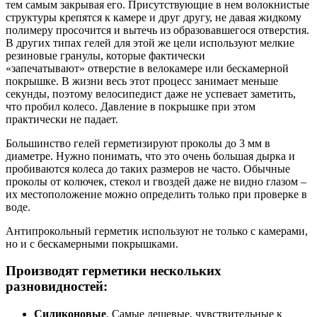
тем самым закрывая его. Присутствующие в нем волокнистые
структуры крепятся к камере и друг другу, не давая жидкому
полимеру просочится и вытечь из образовавшегося отверстия.
В других типах гелей для этой же цели используют мелкие
резиновые гранулы, которые фактически
«запечатывают» отверстие в велокамере или бескамерной
покрышке. В жизни весь этот процесс занимает меньше
секунды, поэтому велосипедист даже не успевает заметить,
что пробил колесо. Давление в покрышке при этом
практически не падает.
Большинство гелей герметизируют проколы до 3 мм в
диаметре. Нужно понимать, что это очень большая дырка и
пробиваются колеса до таких размеров не часто. Обычные
проколы от колючек, стекол и гвоздей даже не видно глазом –
их местоположение можно определить только при проверке в
воде.
Антипрокольный герметик используют не только с камерами,
но и с бескамерными покрышками.
Производят герметики нескольких
разновидностей:
Силиконовые
. Самые дешевые, чувствительные к