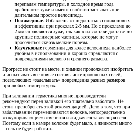
перепадам температуры, в холодное время года
«работают» хуже и имеют свойство застывать при
длительном простое велосипеда.
Полимерные
. Избавлены от недостатков силиконовых
и эффективны при проколах 2-5 мм. Но с проколами до
2 мм справляются хуже, так как в их составе достаточно
крупные полимерные частицы, которые не могут
просочиться сквозь мелкие порезы.
Каучуковые
герметики для колес велосипеда наиболее
удобны в использовании и хорошо справляются с
повреждениями мелкого и среднего размера.
Прогресс не стоит на месте, и химики продолжают изобретать
и испытывать все новые составы антипрокольных гелей,
позволяющих «заделывать» повреждения разных размеров
при любых температурах.
При заливании герметика многие производители
рекомендуют перед заливкой его тщательно взболтать. Не
стоит пренебрегать этой рекомендацией. Дело в том, что при
взбалтывании перемешиваются волокна, непосредственно
«закупоривающие» отверстия и жидкая составляющая геля.
Поэтому если в камере волокон будет мало, а жидкости много
– гель не будет работать.