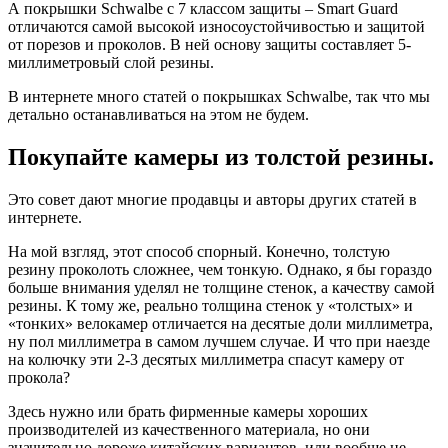
А покрышки Schwalbe с 7 классом защиты – Smart Guard
отличаются самой высокой износоустойчивостью и защитой
от порезов и проколов. В ней основу защиты составляет 5-
миллиметровый слой резины.
В интернете много статей о покрышках Schwalbe, так что мы
детально останавливаться на этом не будем.
Покупайте камеры из толстой резины.
Это совет дают многие продавцы и авторы других статей в
интернете.
На мой взгляд, этот способ спорный. Конечно, толстую
резину проколоть сложнее, чем тонкую. Однако, я бы гораздо
больше внимания уделял не толщине стенок, а качеству самой
резины. К тому же, реально толщина стенок у «толстых» и
«тонких» велокамер отличается на десятые доли миллиметра,
ну пол миллиметра в самом лучшем случае. И что при наезде
на колючку эти 2-3 десятых миллиметра спасут камеру от
прокола?
Здесь нужно или брать фирменные камеры хороших
производителей из качественного материала, но они
значительно дороже китайских вариантов, или вообще не