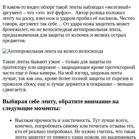
В каком-то видео обзоре такой ленты наблюдал «железный»
аргумент – что «это всё фуфло». Автор ролика положил
ленту на доску, взял нож и ударом пробил её насквозь. Честно
говоря, аргумент так себе… От удара ножа защитить может
бронежилет, но не велосипедная антипрокольная лента,
предназначенная для защиты от колючек и мелких острых
предметов.
Такие ленты бывают узкие – только для защиты по
протектору или широкие – защищающие кроме протекторной
части еще и бока камеры. На мой взгляд, широкая лента
лучше, так как она, кроме более полной защиты от порезов и
проколов сбоку, еще и лучше держится в покрышке – меньше
сдвигается.
Выбирая себе ленту, обратите внимание на
следующие моменты:
Высокая прочность и эластичность. Тут лучше всего,
конечно, попробовать самому или почитать отзывы тех,
кто её реально попробовал. Не нужно считать, что такая
лента защитит от прямого удара ножом, но выдерживать