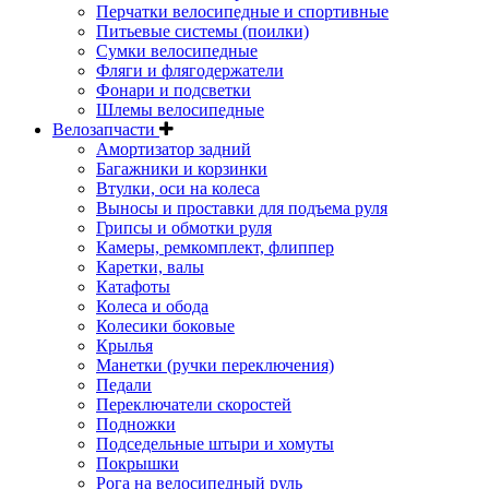
Перчатки велосипедные и спортивные
Питьевые системы (поилки)
Сумки велосипедные
Фляги и флягодержатели
Фонари и подсветки
Шлемы велосипедные
Велозапчасти
Амортизатор задний
Багажники и корзинки
Втулки, оси на колеса
Выносы и проставки для подъема руля
Грипсы и обмотки руля
Камеры, ремкомплект, флиппер
Каретки, валы
Катафоты
Колеса и обода
Колесики боковые
Крылья
Манетки (ручки переключения)
Педали
Переключатели скоростей
Подножки
Подседельные штыри и хомуты
Покрышки
Рога на велосипедный руль