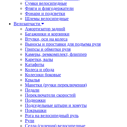
Сумки велосипедные
Фляги и флягодержатели
Фонари и подсветки
Шлемы велосипедные
Велозапчасти
Амортизатор задний
Багажники и корзинки
Втулки, оси на колеса
Выносы и проставки для подъема руля
Грипсы и обмотки руля
Камеры, ремкомплект, флиппер
Каретки, валы
Катафоты
Колеса и обода
Колесики боковые
Крылья
Манетки (ручки переключения)
Педали
Переключатели скоростей
Подножки
Подседельные штыри и хомуты
Покрышки
Рога на велосипедный руль
Рули
Седла (сидения) велосипедные