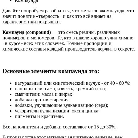
Компаунда
Давайте попробуем разобраться, что же такое «компаунд», что
значит понятие «твердость» и как это всё влияет на
характеристики покрышки.
Компаунд (compound)
— это смесь резины, различных
полимеров и мономеров. Те, кто в школе хорошо учил химию,
«в курсе» всех этих словечек. Точные пропорции и
химические составы каждый производитель держит в секрете.
Основные элементы компаунда это:
натуральный или синтетический каучук - от 40 - 60 %;
наполнители: сажа, известь, кремний и т.п;
смягчители: масла и жиры;
добавки против старения;
добавки, улучшающие вулканизацию (сера);
ускорители вулканизации: оксид цинка;
пигменты и красители.
Все наполнители и добавки составляют от 15 до 30%.
В производстве этот материал значительно дешевле, чем