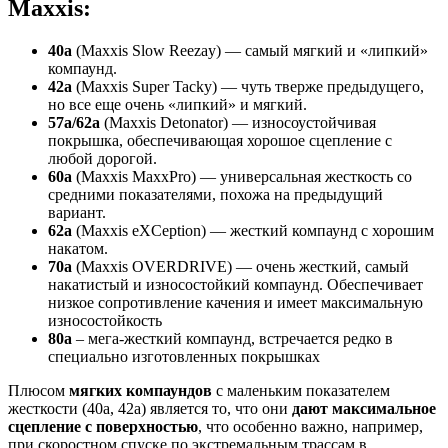
Maxxis:
40a
(Maxxis Slow Reezay) — самый мягкий и «липкий»
компаунд.
42a
(Maxxis Super Tacky) — чуть тверже предыдущего,
но все еще очень «липкий» и мягкий.
57а/62a
(Maxxis Detonator) — износоустойчивая
покрышка, обеспечивающая хорошое сцепление с
любой дорогой.
60a
(Maxxis MaxxPro) — универсальная жесткость со
средними показателями, похожа на предыдущий
вариант.
62a
(Maxxis eXCeption) — жесткий компаунд с хорошим
накатом.
70a
(Maxxis OVERDRIVE) — очень жесткий, самый
накатистый и износостойкий компаунд. Обеспечивает
низкое сопротивление качения и имеет максимальную
износостойкость
80а
– мега-жесткий компаунд, встречается редко в
специально изготовленных покрышках
Плюсом
мягких компаундов
с маленьким показателем
жесткости (40а, 42а) является то, что они
дают максимальное
сцепление с поверхностью
, что особенно важно, например,
при скоростном спуске по экстремальным трассам в