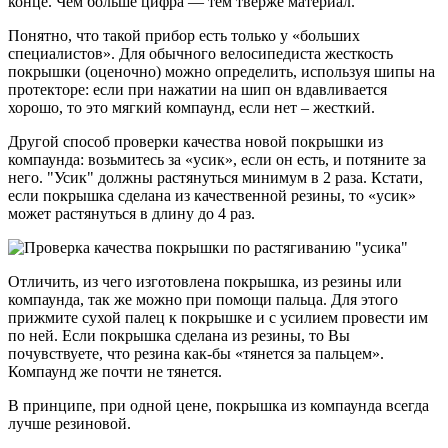
конце. Чем больше цифра — тем тверже материал.
Понятно, что такой прибор есть только у «больших
специалистов». Для обычного велосипедиста жесткость
покрышки (оценочно) можно определить, используя шипы на
протекторе: если при нажатии на шип он вдавливается
хорошо, то это мягкий компаунд, если нет – жесткий.
Другой способ проверки качества новой покрышки из
компаунда: возьмитесь за «усик», если он есть, и потяните за
него. "Усик" должны растянуться минимум в 2 раза. Кстати,
если покрышка сделана из качественной резины, то «усик»
может растянуться в длину до 4 раз.
Отличить, из чего изготовлена покрышка, из резины или
компаунда, так же можно при помощи пальца. Для этого
прижмите сухой палец к покрышке и с усилием провести им
по ней. Если покрышка сделана из резины, то Вы
почувствуете, что резина как-бы «тянется за пальцем».
Компаунд же почти не тянется.
В принципе, при одной цене, покрышка из компаунда всегда
лучше резиновой.