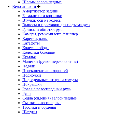
Шлемы велосипедные
Велозапчасти
Амортизатор задний
Багажники и корзинки
Втулки, оси на колеса
Выносы и проставки для подъема руля
Грипсы и обмотки руля
Камеры, ремкомплект, флиппер
Каретки, валы
Катафоты
Колеса и обода
Колесики боковые
Крылья
Манетки (ручки переключения)
Педали
Переключатели скоростей
Подножки
Подседельные штыри и хомуты
Покрышки
Рога на велосипедный руль
Рули
Седла (сидения) велосипедные
Смазки велосипедные
Тросики и боудены
Шатуны