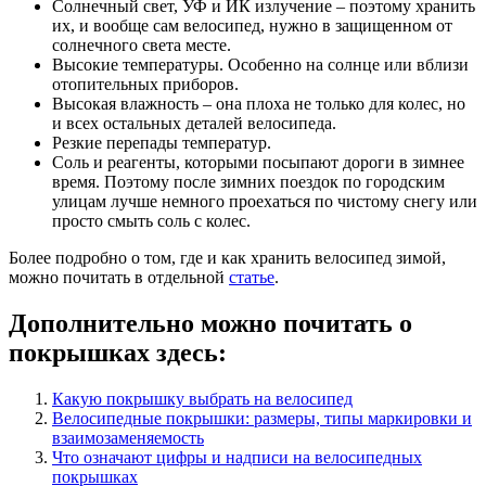
Солнечный свет, УФ и ИК излучение – поэтому хранить
их, и вообще сам велосипед, нужно в защищенном от
солнечного света месте.
Высокие температуры. Особенно на солнце или вблизи
отопительных приборов.
Высокая влажность – она плоха не только для колес, но
и всех остальных деталей велосипеда.
Резкие перепады температур.
Соль и реагенты, которыми посыпают дороги в зимнее
время. Поэтому после зимних поездок по городским
улицам лучше немного проехаться по чистому снегу или
просто смыть соль с колес.
Более подробно о том, где и как хранить велосипед зимой,
можно почитать в отдельной
статье
.
Дополнительно можно почитать о
покрышках здесь:
Какую покрышку выбрать на велосипед
Велосипедные покрышки: размеры, типы маркировки и
взаимозаменяемость
Что означают цифры и надписи на велосипедных
покрышках