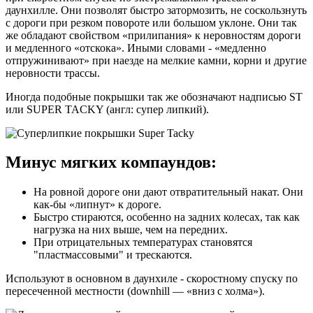
даунхилле. Они позволят быстро затормозить, не соскользнуть
с дороги при резком повороте или большом уклоне. Они так
же обладают свойством «прилипания» к неровностям дороги
и медленного «отскока». Иными словами - «медленно
отпружинивают» при наезде на мелкие камни, корни и другие
неровности трассы.
Иногда подобные покрышки так же обозначают надписью ST
или SUPER TACKY (англ: супер липкий).
Минус мягких компаундов:
На ровной дороге они дают отвратительный накат. Они
как-бы «липнут» к дороге.
Быстро стираются, особенно на задних колесах, так как
нагрузка на них выше, чем на передних.
При отрицательных температурах становятся
"пластмассовыми" и трескаются.
Используют в основном в даунхиле - скоростному спуску по
пересеченной местности (downhill — «вниз с холма»).