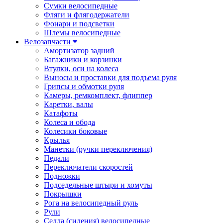
Сумки велосипедные
Фляги и флягодержатели
Фонари и подсветки
Шлемы велосипедные
Велозапчасти
Амортизатор задний
Багажники и корзинки
Втулки, оси на колеса
Выносы и проставки для подъема руля
Грипсы и обмотки руля
Камеры, ремкомплект, флиппер
Каретки, валы
Катафоты
Колеса и обода
Колесики боковые
Крылья
Манетки (ручки переключения)
Педали
Переключатели скоростей
Подножки
Подседельные штыри и хомуты
Покрышки
Рога на велосипедный руль
Рули
Седла (сидения) велосипедные