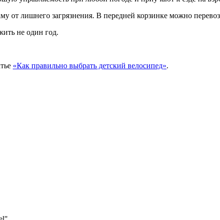
аму от лишнего загрязнения. В передней корзинке можно перевоз
ить не один год.
атье
«Как правильно выбрать детский велосипед»
.
el"