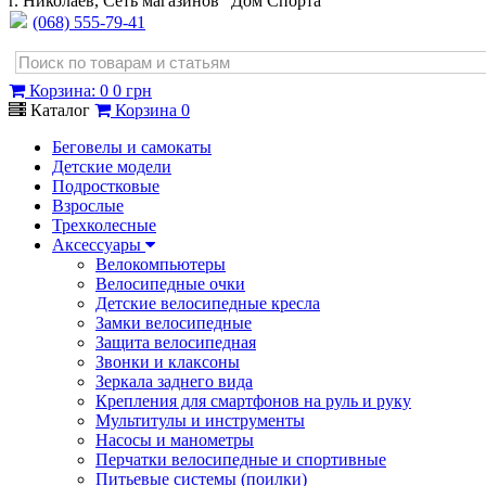
г. Николаев, Сеть магазинов "Дом Спорта"
(068) 555-79-41
Корзина
:
0
0 грн
Каталог
Корзина
0
Беговелы и самокаты
Детские модели
Подростковые
Взрослые
Трехколесные
Аксессуары
Велокомпьютеры
Велосипедные очки
Детские велосипедные кресла
Замки велосипедные
Защита велосипедная
Звонки и клаксоны
Зеркала заднего вида
Крепления для смартфонов на руль и руку
Мультитулы и инструменты
Насосы и манометры
Перчатки велосипедные и спортивные
Питьевые системы (поилки)