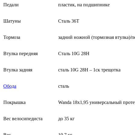
Педали
пластик, на подшипнике
Шатуны
Сталь 36Т
Тормоза
задний ножной (тормозная втулка)/
Втулка передняя
Сталь 10G 28H
Втулка задняя
сталь 10G 28H – 1ск трещотка
Обода
сталь
Покрышка
Wanda 18x1,95 универсальный проте
Вес велосипедиста
до 35 кг
Вес
10,7 кг