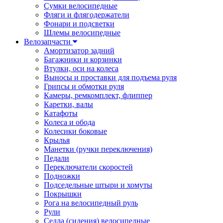
Сумки велосипедные
Фляги и флягодержатели
Фонари и подсветки
Шлемы велосипедные
Велозапчасти
Амортизатор задний
Багажники и корзинки
Втулки, оси на колеса
Выносы и проставки для подъема руля
Грипсы и обмотки руля
Камеры, ремкомплект, флиппер
Каретки, валы
Катафоты
Колеса и обода
Колесики боковые
Крылья
Манетки (ручки переключения)
Педали
Переключатели скоростей
Подножки
Подседельные штыри и хомуты
Покрышки
Рога на велосипедный руль
Рули
Седла (сидения) велосипедные