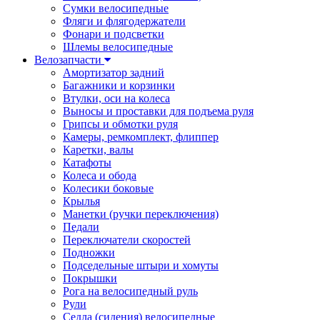
Сумки велосипедные
Фляги и флягодержатели
Фонари и подсветки
Шлемы велосипедные
Велозапчасти
Амортизатор задний
Багажники и корзинки
Втулки, оси на колеса
Выносы и проставки для подъема руля
Грипсы и обмотки руля
Камеры, ремкомплект, флиппер
Каретки, валы
Катафоты
Колеса и обода
Колесики боковые
Крылья
Манетки (ручки переключения)
Педали
Переключатели скоростей
Подножки
Подседельные штыри и хомуты
Покрышки
Рога на велосипедный руль
Рули
Седла (сидения) велосипедные