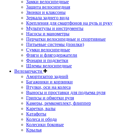
Замки велосипедные
Защита велосипедная
Звонки и клаксоны
Зеркала заднего вида
Крепления для смартфонов на руль и руку
Мультитулы и инструменты
Насосы и манометры
Перчатки велосипедные и спортивные
Питьевые системы (поилки)
Сумки велосипедные
Фляги и флягодержатели
Фонари и подсветки
Шлемы велосипедные
Велозапчасти
Амортизатор задний
Багажники и корзинки
Втулки, оси на колеса
Выносы и проставки для подъема руля
Грипсы и обмотки руля
Камеры, ремкомплект, флиппер
Каретки, валы
Катафоты
Колеса и обода
Колесики боковые
Крылья