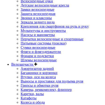
Велосипедные очки
Детские велосипедные кресла
Замки велосипедные
Защита велосипедная
Звонки и клаксоны
Зеркала заднего вида
Крепления для смартфонов на руль и руку
Мультитулы и инструменты
Насосы и манометры
Перчатки велосипедные и спортивные
Питьевые системы (поилки)
Сумки велосипедные
Фляги и флягодержатели
Фонари и подсветки
Шлемы велосипедные
Велозапчасти
Амортизатор задний
Багажники и корзинки
Втулки, оси на колеса
Выносы и проставки для подъема руля
Грипсы и обмотки руля
Камеры, ремкомплект, флиппер
Каретки, валы
Катафоты
Колеса и обода