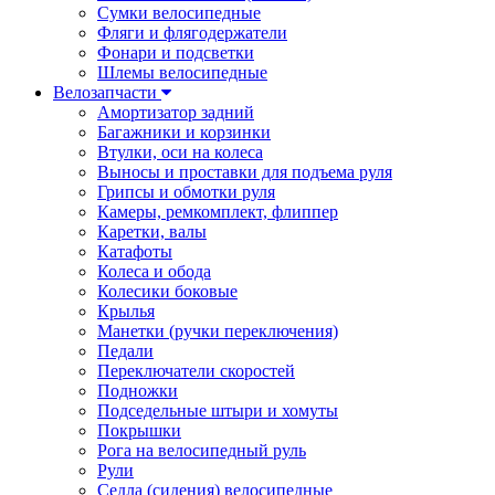
Сумки велосипедные
Фляги и флягодержатели
Фонари и подсветки
Шлемы велосипедные
Велозапчасти
Амортизатор задний
Багажники и корзинки
Втулки, оси на колеса
Выносы и проставки для подъема руля
Грипсы и обмотки руля
Камеры, ремкомплект, флиппер
Каретки, валы
Катафоты
Колеса и обода
Колесики боковые
Крылья
Манетки (ручки переключения)
Педали
Переключатели скоростей
Подножки
Подседельные штыри и хомуты
Покрышки
Рога на велосипедный руль
Рули
Седла (сидения) велосипедные