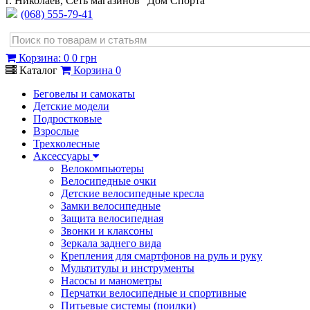
г. Николаев, Сеть магазинов "Дом Спорта"
(068) 555-79-41
Корзина
:
0
0 грн
Каталог
Корзина
0
Беговелы и самокаты
Детские модели
Подростковые
Взрослые
Трехколесные
Аксессуары
Велокомпьютеры
Велосипедные очки
Детские велосипедные кресла
Замки велосипедные
Защита велосипедная
Звонки и клаксоны
Зеркала заднего вида
Крепления для смартфонов на руль и руку
Мультитулы и инструменты
Насосы и манометры
Перчатки велосипедные и спортивные
Питьевые системы (поилки)