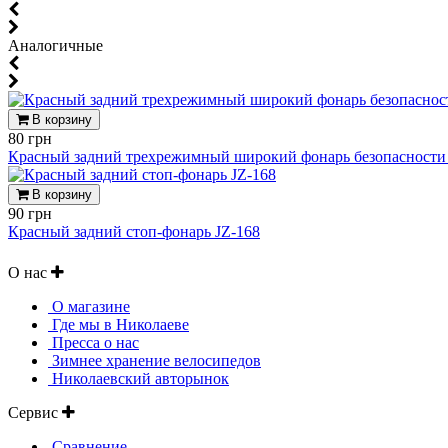
Аналогичные
В корзину
80 грн
Красный задний трехрежимный широкий фонарь безопасности 
В корзину
90 грн
Красный задний стоп-фонарь JZ-168
О нас
О магазине
Где мы в Николаеве
Пресса о нас
Зимнее хранение велосипедов
Николаевский авторынок
Сервис
Сравнение