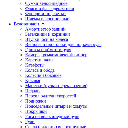
Сумки велосипедные
Фляги и флягодержатели
Фонари и подсветки
Шлемы велосипедные
Велозапчасти
Амортизатор задний
Багажники и корзинки
Втулки, оси на колеса
Выносы и проставки для подъема руля
Грипсы и обмотки руля
Камеры, ремкомплект, флиппер
Каретки, валы
Катафоты
Колеса и обода
Колесики боковые
Крылья
Манетки (ручки переключения)
Педали
Переключатели скоростей
Подножки
Подседельные штыри и хомуты
Покрышки
Рога на велосипедный руль
Рули
Седла (сидения) велосипедные