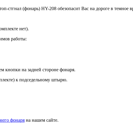
-стгнал (фонарь) HY-208 обезопасит Вас на дороге в темное в
омплекте нет).
имов работы:
 кнопки на задней стороне фонаря.
мплекте) к подседельному штырю.
днего фонаря
на нашем сайте.