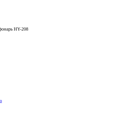
фонарь HY-208
ю