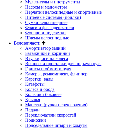
Мультитулы и инструменты
Насосы и манометры
Перчатки велосипедные и спортивные
Питьевые системы (поилки)
Сумки велосипедные
Фляги и флягодержатели
Фонари и подсветки
Шлемы велосипедные
Велозапчасти
Амортизатор задний
Багажники и корзинки
Втулки, оси на колеса
Выносы и проставки для подъема руля
Грипсы и обмотки руля
Камеры, ремкомплект, флиппер
Каретки, валы
Катафоты
Колеса и обода
Колесики боковые
Крылья
Манетки (ручки переключения)
Педали
Переключатели скоростей
Подножки
Подседельные штыри и хомуты