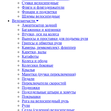
Сумки велосипедные
Фляги и флягодержатели
Фонари и подсветки
Шлемы велосипедные
Велозапчасти
Амортизатор задний
Багажники и корзинки
Втулки, оси на колеса
Выносы и проставки для подъема руля
Грипсы и обмотки руля
Камеры, ремкомплект, флиппер
Каретки, валы
Катафоты
Колеса и обода
Колесики боковые
Крылья
Манетки (ручки переключения)
Педали
Переключатели скоростей
Подножки
Подседельные штыри и хомуты
Покрышки
Рога на велосипедный руль
Рули
Седла (сидения) велосипедные