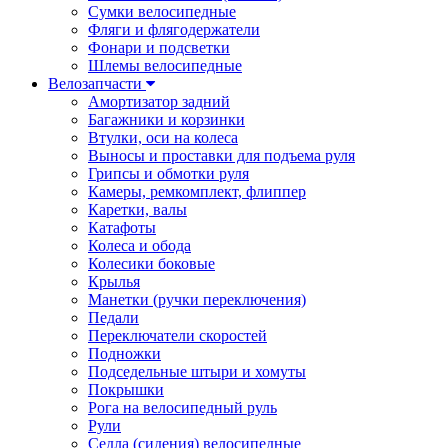
Сумки велосипедные
Фляги и флягодержатели
Фонари и подсветки
Шлемы велосипедные
Велозапчасти
Амортизатор задний
Багажники и корзинки
Втулки, оси на колеса
Выносы и проставки для подъема руля
Грипсы и обмотки руля
Камеры, ремкомплект, флиппер
Каретки, валы
Катафоты
Колеса и обода
Колесики боковые
Крылья
Манетки (ручки переключения)
Педали
Переключатели скоростей
Подножки
Подседельные штыри и хомуты
Покрышки
Рога на велосипедный руль
Рули
Седла (сидения) велосипедные