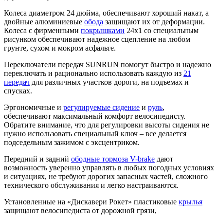
Колеса диаметром 24 дюйма, обеспечивают хороший накат, а
двойные алюминиевые
обода
защищают их от деформации.
Колеса с фирменными
покрышками
24x1
со специальным
рисунком обеспечивают надежное сцепление на любом
грунте, сухом и мокром асфальте.
Переключатели передач
SUNRUN
помогут быстро и надежно
переключать и рационально использовать каждую из
21
передач
для различных участков дороги, на подъемах и
спусках.
Эргономичные и
регулируемые сидение
и
руль
,
обеспечивают максимальный комфорт велосипедисту.
Обратите внимание, что для регулировки высоты сидения не
нужно использовать специальный ключ – все делается
подседельным зажимом с эксцентриком.
Передний и задний
ободные тормоза V-brake
дают
возможность уверенно управлять в любых погодных условиях
и ситуациях, не требуют дорогих запасных частей, сложного
технического обслуживания и легко настраиваются.
Установленные на «Дискавери Рокет» пластиковые
крылья
защищают велосипедиста от дорожной грязи,