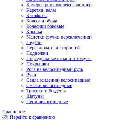
Камеры, ремкомплект, флиппер
Каретки, валы
Катафоты
Колеса и обода
Колесики боковые
Крылья
Манетки (ручки переключения)
Педали
Переключатели скоростей
Подножки
Подседельные штыри и хомуты
Покрышки
Рога на велосипедный руль
Рули
Седла (сидения) велосипедные
Смазки велосипедные
Тросики и боудены
Шатуны
Цепи велосипедные
Сравнение
Перейти к сравнению