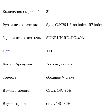
Количество скоростей
21
Ручки переключения
Sypo C-K36 L3 not index, R7 index, 
Задний переключатель
SUNRUN RD-HG-40A
Цепь
ТЕС
Кассета/трещетка
7ск - индексная
Тормоза
ободные V-brake
Втулка передняя
Сталь 14G 36H
Втулка задняя
сталь 14G 36H