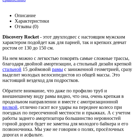
Описание
Характеристики
Отзывы (0)
Discovery Rocket
- этот двухподвес с настоящим мужским
характером подойдет как для парней, так и крепких девчат
ростом от 130 до 150 см.
На нем можно с легкостью покорять самые сложные трассы,
благодаря двойной амортизации, а стильный дизайн крепкой
стальной
15 дюймовой
рамы
с заниженной геометрией, сразу
выделит молодых велосипедистов из общей массы. Это
настоящий вездеход для подростков.
Обратите внимание, что даже по профилю труб и
внешнешнему виду рамы видно, что она, очень крепкая в
продольном направлении и вместе с амотризационной
вилкой
, отлично гасит все удары на переднее колесо при
поездках по пересеченной местности и прыжках. А с учетом
работы заднего амортизатора большинство неровностей
горной дороги будет не заметна для молодого байкера и его
позвоночника. Мы уже не говорим о
полях, просёлочных
дорогах и асфальте.