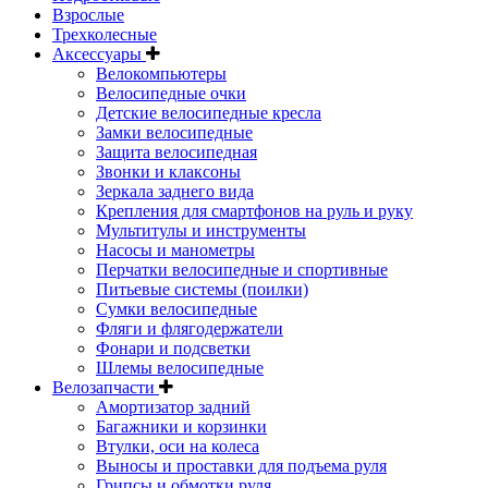
Взрослые
Трехколесные
Аксессуары
Велокомпьютеры
Велосипедные очки
Детские велосипедные кресла
Замки велосипедные
Защита велосипедная
Звонки и клаксоны
Зеркала заднего вида
Крепления для смартфонов на руль и руку
Мультитулы и инструменты
Насосы и манометры
Перчатки велосипедные и спортивные
Питьевые системы (поилки)
Сумки велосипедные
Фляги и флягодержатели
Фонари и подсветки
Шлемы велосипедные
Велозапчасти
Амортизатор задний
Багажники и корзинки
Втулки, оси на колеса
Выносы и проставки для подъема руля
Грипсы и обмотки руля