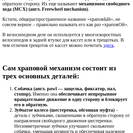
обратную сторону. Их еще называют
механизмом свободного
хода (МСХ) (англ. Freewheel mechanism)
.
Кстати, общераспространенное название «храповЫй», не
совсем верное – правильно называть его как раз «храповОй».
В велосипедном деле он используется у многоскоростных
велосипедов в задней втулке для кассет или в трещотках. В
чем отличия трещоток от кассет можно почитать
здесь
.
Сам храповой механизм состоит из
трех основных деталей:
Собачка (англ. pawl — защелка, фиксатор, пал,
стопор).
Именно она
обеспечивает непрерывное
вращательное движение в одну сторону и блокирует
его в обратную.
Зубчатое колесо (шестеренка, обгонная муфта)
–
деталь с зубчиками, скошенными в обратную сторону от
направления свободного движения шестеренки.
Несимметричные зубчики улучшают скольжение
собачки, уменьшая шумность и обеспечивая надежное