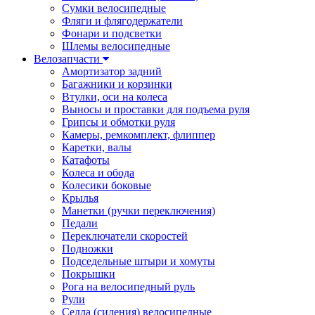
Сумки велосипедные
Фляги и флягодержатели
Фонари и подсветки
Шлемы велосипедные
Велозапчасти
Амортизатор задний
Багажники и корзинки
Втулки, оси на колеса
Выносы и проставки для подъема руля
Грипсы и обмотки руля
Камеры, ремкомплект, флиппер
Каретки, валы
Катафоты
Колеса и обода
Колесики боковые
Крылья
Манетки (ручки переключения)
Педали
Переключатели скоростей
Подножки
Подседельные штыри и хомуты
Покрышки
Рога на велосипедный руль
Рули
Седла (сидения) велосипедные