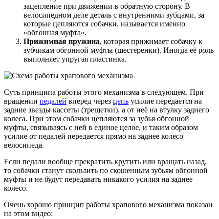
зацепление при движении в обратную сторону. В
велосипедном деле деталь с внутренними зубцами, за
которые цепляются собачки, называется именно
«обгонная муфта».
Прижимная пружина
, которая прижимает собачку к
зубчикам обгонной муфты (шестеренки). Иногда её роль
выполняет упругая пластинка.
Суть принципа работы этого механизма в следующем. При
вращении
педалей
вперед через
цепь
усилие передается на
задние звезды кассеты (трещетки), а от неё на втулку заднего
колеса. При этом собачки цепляются за зубья обгонной
муфты, связываясь с ней в единое целое, и таким образом
усилие от педалей передается прямо на заднее колесо
велосипеда.
Если педали вообще прекратить крутить или вращать назад,
то собачки станут скользить по скошенным зубьям обгонной
муфты и не будут передавать никакого усилия на заднее
колесо.
Очень хорошо принцип работы храпового механизма показан
на этом видео: