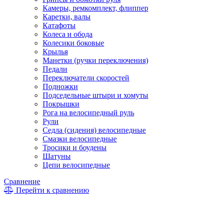
Камеры, ремкомплект, флиппер
Каретки, валы
Катафоты
Колеса и обода
Колесики боковые
Крылья
Манетки (ручки переключения)
Педали
Переключатели скоростей
Подножки
Подседельные штыри и хомуты
Покрышки
Рога на велосипедный руль
Рули
Седла (сидения) велосипедные
Смазки велосипедные
Тросики и боудены
Шатуны
Цепи велосипедные
Сравнение
Перейти к сравнению