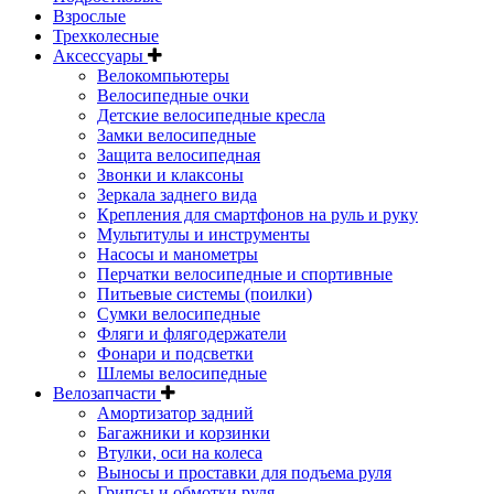
Взрослые
Трехколесные
Аксессуары
Велокомпьютеры
Велосипедные очки
Детские велосипедные кресла
Замки велосипедные
Защита велосипедная
Звонки и клаксоны
Зеркала заднего вида
Крепления для смартфонов на руль и руку
Мультитулы и инструменты
Насосы и манометры
Перчатки велосипедные и спортивные
Питьевые системы (поилки)
Сумки велосипедные
Фляги и флягодержатели
Фонари и подсветки
Шлемы велосипедные
Велозапчасти
Амортизатор задний
Багажники и корзинки
Втулки, оси на колеса
Выносы и проставки для подъема руля
Грипсы и обмотки руля