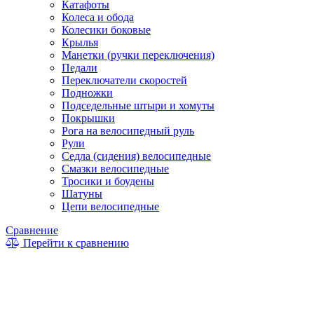
Катафоты
Колеса и обода
Колесики боковые
Крылья
Манетки (ручки переключения)
Педали
Переключатели скоростей
Подножки
Подседельные штыри и хомуты
Покрышки
Рога на велосипедный руль
Рули
Седла (сидения) велосипедные
Смазки велосипедные
Тросики и боудены
Шатуны
Цепи велосипедные
Сравнение
Перейти к сравнению