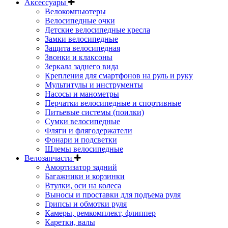
Аксессуары
Велокомпьютеры
Велосипедные очки
Детские велосипедные кресла
Замки велосипедные
Защита велосипедная
Звонки и клаксоны
Зеркала заднего вида
Крепления для смартфонов на руль и руку
Мультитулы и инструменты
Насосы и манометры
Перчатки велосипедные и спортивные
Питьевые системы (поилки)
Сумки велосипедные
Фляги и флягодержатели
Фонари и подсветки
Шлемы велосипедные
Велозапчасти
Амортизатор задний
Багажники и корзинки
Втулки, оси на колеса
Выносы и проставки для подъема руля
Грипсы и обмотки руля
Камеры, ремкомплект, флиппер
Каретки, валы