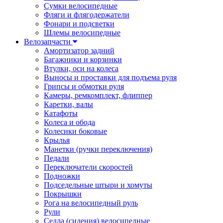
Сумки велосипедные
Фляги и флягодержатели
Фонари и подсветки
Шлемы велосипедные
Велозапчасти
Амортизатор задний
Багажники и корзинки
Втулки, оси на колеса
Выносы и проставки для подъема руля
Грипсы и обмотки руля
Камеры, ремкомплект, флиппер
Каретки, валы
Катафоты
Колеса и обода
Колесики боковые
Крылья
Манетки (ручки переключения)
Педали
Переключатели скоростей
Подножки
Подседельные штыри и хомуты
Покрышки
Рога на велосипедный руль
Рули
Седла (сидения) велосипедные