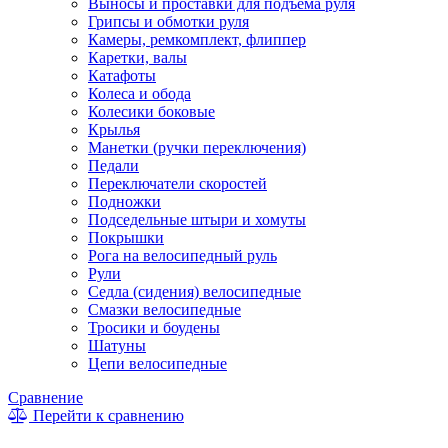
Выносы и проставки для подъема руля
Грипсы и обмотки руля
Камеры, ремкомплект, флиппер
Каретки, валы
Катафоты
Колеса и обода
Колесики боковые
Крылья
Манетки (ручки переключения)
Педали
Переключатели скоростей
Подножки
Подседельные штыри и хомуты
Покрышки
Рога на велосипедный руль
Рули
Седла (сидения) велосипедные
Смазки велосипедные
Тросики и боудены
Шатуны
Цепи велосипедные
Сравнение
Перейти к сравнению