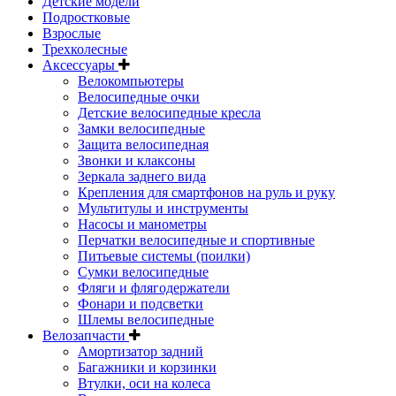
Детские модели
Подростковые
Взрослые
Трехколесные
Аксессуары
Велокомпьютеры
Велосипедные очки
Детские велосипедные кресла
Замки велосипедные
Защита велосипедная
Звонки и клаксоны
Зеркала заднего вида
Крепления для смартфонов на руль и руку
Мультитулы и инструменты
Насосы и манометры
Перчатки велосипедные и спортивные
Питьевые системы (поилки)
Сумки велосипедные
Фляги и флягодержатели
Фонари и подсветки
Шлемы велосипедные
Велозапчасти
Амортизатор задний
Багажники и корзинки
Втулки, оси на колеса