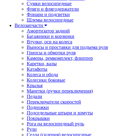
Сумки велосипедные
Фляги и флягодержатели
Фонари и подсветки
Шлемы велосипедные
Велозапчасти
Амортизатор задний
Багажники и корзинки
Втулки, оси на колеса
Выносы и проставки для подъема руля
Грипсы и обмотки руля
Камеры, ремкомплект, флиппер
Каретки, валы
Катафоты
Колеса и обода
Колесики боковые
Крылья
Манетки (ручки переключения)
Педали
Переключатели скоростей
Подножки
Подседельные штыри и хомуты
Покрышки
Рога на велосипедный руль
Рули
Седла (сидения) велосипедные