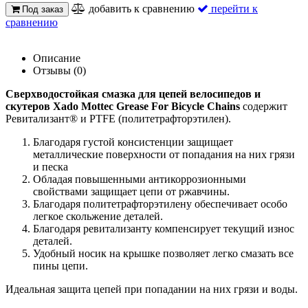
добавить к сравнению
перейти к
Под заказ
сравнению
Описание
Отзывы (0)
Сверхводостойкая cмазка для цепей велосипедов и
скутеров Xado Mottec Grease For Bicycle Chains
содержит
Ревитализант® и PTFE (политетрафторэтилен).
Благодаря густой консистенции защищает
металлические поверхности от попадания на них грязи
и песка
Обладая повышенными антикоррозионными
свойствами защищает цепи от ржавчины.
Благодаря политетрафторэтилену обеспечивает особо
легкое скольжение деталей.
Благодаря ревитализанту компенсирует текущий износ
деталей.
Удобный носик на крышке позволяет легко смазать все
пины цепи.
Идеальная защита цепей при попадании на них грязи и воды.