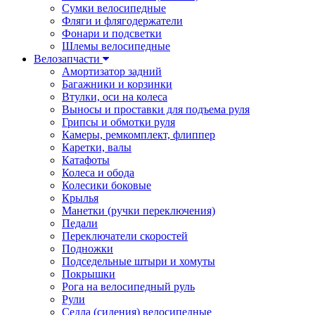
Сумки велосипедные
Фляги и флягодержатели
Фонари и подсветки
Шлемы велосипедные
Велозапчасти
Амортизатор задний
Багажники и корзинки
Втулки, оси на колеса
Выносы и проставки для подъема руля
Грипсы и обмотки руля
Камеры, ремкомплект, флиппер
Каретки, валы
Катафоты
Колеса и обода
Колесики боковые
Крылья
Манетки (ручки переключения)
Педали
Переключатели скоростей
Подножки
Подседельные штыри и хомуты
Покрышки
Рога на велосипедный руль
Рули
Седла (сидения) велосипедные