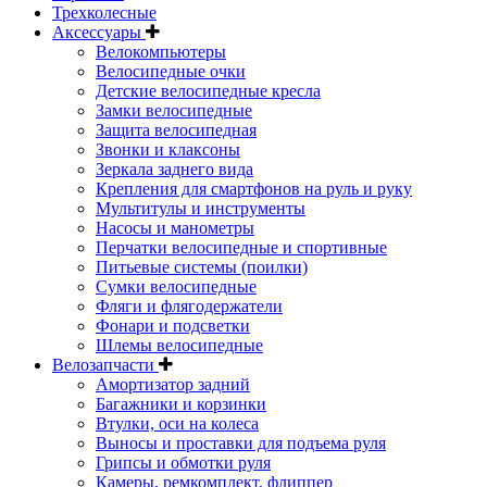
Трехколесные
Аксессуары
Велокомпьютеры
Велосипедные очки
Детские велосипедные кресла
Замки велосипедные
Защита велосипедная
Звонки и клаксоны
Зеркала заднего вида
Крепления для смартфонов на руль и руку
Мультитулы и инструменты
Насосы и манометры
Перчатки велосипедные и спортивные
Питьевые системы (поилки)
Сумки велосипедные
Фляги и флягодержатели
Фонари и подсветки
Шлемы велосипедные
Велозапчасти
Амортизатор задний
Багажники и корзинки
Втулки, оси на колеса
Выносы и проставки для подъема руля
Грипсы и обмотки руля
Камеры, ремкомплект, флиппер