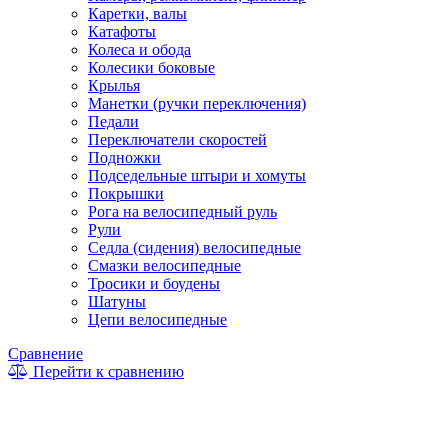
Каретки, валы
Катафоты
Колеса и обода
Колесики боковые
Крылья
Манетки (ручки переключения)
Педали
Переключатели скоростей
Подножки
Подседельные штыри и хомуты
Покрышки
Рога на велосипедный руль
Рули
Седла (сидения) велосипедные
Смазки велосипедные
Тросики и боудены
Шатуны
Цепи велосипедные
Сравнение
Перейти к сравнению