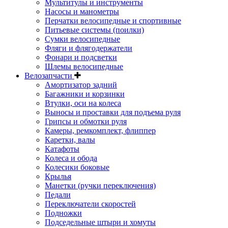
Мультитулы и инструменты
Насосы и манометры
Перчатки велосипедные и спортивные
Питьевые системы (поилки)
Сумки велосипедные
Фляги и флягодержатели
Фонари и подсветки
Шлемы велосипедные
Велозапчасти
Амортизатор задний
Багажники и корзинки
Втулки, оси на колеса
Выносы и проставки для подъема руля
Грипсы и обмотки руля
Камеры, ремкомплект, флиппер
Каретки, валы
Катафоты
Колеса и обода
Колесики боковые
Крылья
Манетки (ручки переключения)
Педали
Переключатели скоростей
Подножки
Подседельные штыри и хомуты