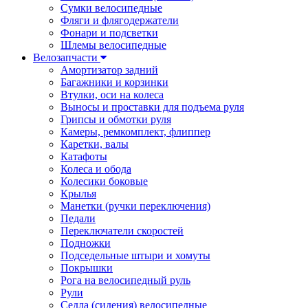
Сумки велосипедные
Фляги и флягодержатели
Фонари и подсветки
Шлемы велосипедные
Велозапчасти
Амортизатор задний
Багажники и корзинки
Втулки, оси на колеса
Выносы и проставки для подъема руля
Грипсы и обмотки руля
Камеры, ремкомплект, флиппер
Каретки, валы
Катафоты
Колеса и обода
Колесики боковые
Крылья
Манетки (ручки переключения)
Педали
Переключатели скоростей
Подножки
Подседельные штыри и хомуты
Покрышки
Рога на велосипедный руль
Рули
Седла (сидения) велосипедные