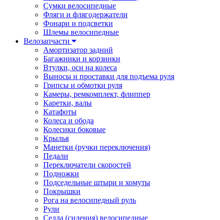
Сумки велосипедные
Фляги и флягодержатели
Фонари и подсветки
Шлемы велосипедные
Велозапчасти
Амортизатор задний
Багажники и корзинки
Втулки, оси на колеса
Выносы и проставки для подъема руля
Грипсы и обмотки руля
Камеры, ремкомплект, флиппер
Каретки, валы
Катафоты
Колеса и обода
Колесики боковые
Крылья
Манетки (ручки переключения)
Педали
Переключатели скоростей
Подножки
Подседельные штыри и хомуты
Покрышки
Рога на велосипедный руль
Рули
Седла (сидения) велосипедные