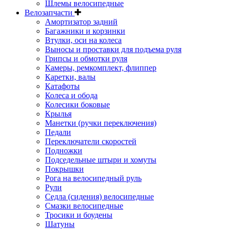
Шлемы велосипедные
Велозапчасти
Амортизатор задний
Багажники и корзинки
Втулки, оси на колеса
Выносы и проставки для подъема руля
Грипсы и обмотки руля
Камеры, ремкомплект, флиппер
Каретки, валы
Катафоты
Колеса и обода
Колесики боковые
Крылья
Манетки (ручки переключения)
Педали
Переключатели скоростей
Подножки
Подседельные штыри и хомуты
Покрышки
Рога на велосипедный руль
Рули
Седла (сидения) велосипедные
Смазки велосипедные
Тросики и боудены
Шатуны