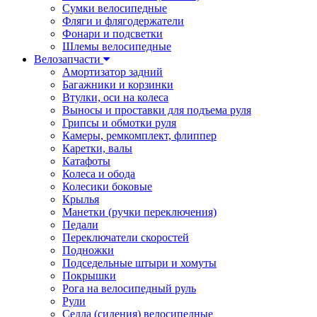
Сумки велосипедные
Фляги и флягодержатели
Фонари и подсветки
Шлемы велосипедные
Велозапчасти
Амортизатор задний
Багажники и корзинки
Втулки, оси на колеса
Выносы и проставки для подъема руля
Грипсы и обмотки руля
Камеры, ремкомплект, флиппер
Каретки, валы
Катафоты
Колеса и обода
Колесики боковые
Крылья
Манетки (ручки переключения)
Педали
Переключатели скоростей
Подножки
Подседельные штыри и хомуты
Покрышки
Рога на велосипедный руль
Рули
Седла (сидения) велосипедные