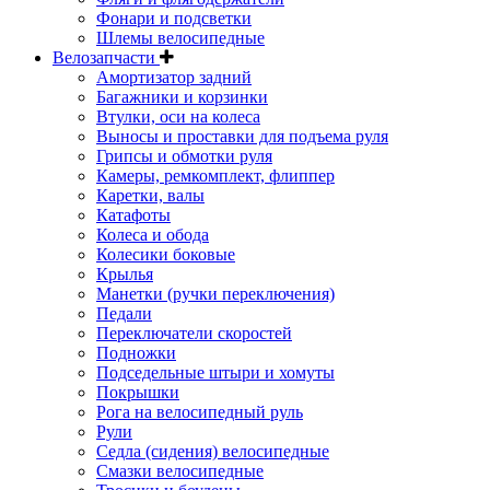
Фонари и подсветки
Шлемы велосипедные
Велозапчасти
Амортизатор задний
Багажники и корзинки
Втулки, оси на колеса
Выносы и проставки для подъема руля
Грипсы и обмотки руля
Камеры, ремкомплект, флиппер
Каретки, валы
Катафоты
Колеса и обода
Колесики боковые
Крылья
Манетки (ручки переключения)
Педали
Переключатели скоростей
Подножки
Подседельные штыри и хомуты
Покрышки
Рога на велосипедный руль
Рули
Седла (сидения) велосипедные
Смазки велосипедные