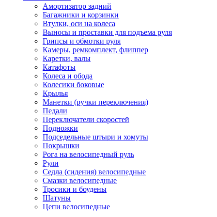
Амортизатор задний
Багажники и корзинки
Втулки, оси на колеса
Выносы и проставки для подъема руля
Грипсы и обмотки руля
Камеры, ремкомплект, флиппер
Каретки, валы
Катафоты
Колеса и обода
Колесики боковые
Крылья
Манетки (ручки переключения)
Педали
Переключатели скоростей
Подножки
Подседельные штыри и хомуты
Покрышки
Рога на велосипедный руль
Рули
Седла (сидения) велосипедные
Смазки велосипедные
Тросики и боудены
Шатуны
Цепи велосипедные