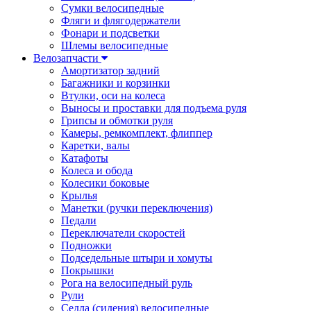
Сумки велосипедные
Фляги и флягодержатели
Фонари и подсветки
Шлемы велосипедные
Велозапчасти
Амортизатор задний
Багажники и корзинки
Втулки, оси на колеса
Выносы и проставки для подъема руля
Грипсы и обмотки руля
Камеры, ремкомплект, флиппер
Каретки, валы
Катафоты
Колеса и обода
Колесики боковые
Крылья
Манетки (ручки переключения)
Педали
Переключатели скоростей
Подножки
Подседельные штыри и хомуты
Покрышки
Рога на велосипедный руль
Рули
Седла (сидения) велосипедные