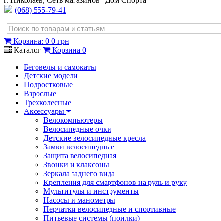
г. Николаев, Сеть магазинов "Дом Спорта"
(068) 555-79-41
Корзина
:
0
0 грн
Каталог
Корзина
0
Беговелы и самокаты
Детские модели
Подростковые
Взрослые
Трехколесные
Аксессуары
Велокомпьютеры
Велосипедные очки
Детские велосипедные кресла
Замки велосипедные
Защита велосипедная
Звонки и клаксоны
Зеркала заднего вида
Крепления для смартфонов на руль и руку
Мультитулы и инструменты
Насосы и манометры
Перчатки велосипедные и спортивные
Питьевые системы (поилки)