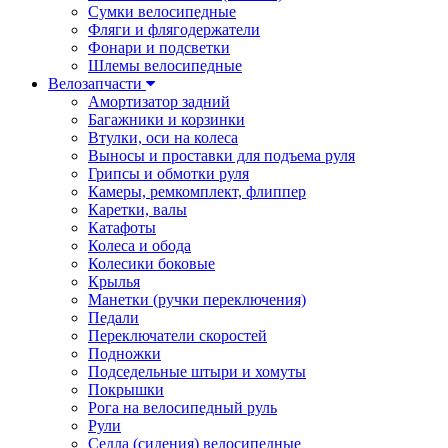
Сумки велосипедные
Фляги и флягодержатели
Фонари и подсветки
Шлемы велосипедные
Велозапчасти
Амортизатор задний
Багажники и корзинки
Втулки, оси на колеса
Выносы и проставки для подъема руля
Грипсы и обмотки руля
Камеры, ремкомплект, флиппер
Каретки, валы
Катафоты
Колеса и обода
Колесики боковые
Крылья
Манетки (ручки переключения)
Педали
Переключатели скоростей
Подножки
Подседельные штыри и хомуты
Покрышки
Рога на велосипедный руль
Рули
Седла (сидения) велосипедные