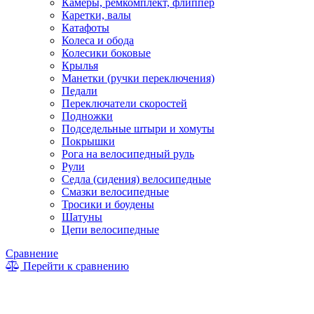
Камеры, ремкомплект, флиппер
Каретки, валы
Катафоты
Колеса и обода
Колесики боковые
Крылья
Манетки (ручки переключения)
Педали
Переключатели скоростей
Подножки
Подседельные штыри и хомуты
Покрышки
Рога на велосипедный руль
Рули
Седла (сидения) велосипедные
Смазки велосипедные
Тросики и боудены
Шатуны
Цепи велосипедные
Сравнение
Перейти к сравнению