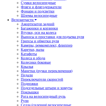
Сумки велосипедные
Фляги и флягодержатели
Фонари и подсветки
Шлемы велосипедные
Велозапчасти
Амортизатор задний
Багажники и корзинки
Втулки, оси на колеса
Выносы и проставки для подъема руля
Грипсы и обмотки руля
Камеры, ремкомплект, флиппер
Каретки, валы
Катафоты
Колеса и обода
Колесики боковые
Крылья
Манетки (ручки переключения)
Педали
Переключатели скоростей
Подножки
Подседельные штыри и хомуты
Покрышки
Рога на велосипедный руль
Рули
Седла (сидения) велосипедные