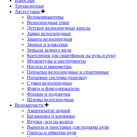
Взрослые
Трехколесные
Аксессуары
Велокомпьютеры
Велосипедные очки
Детские велосипедные кресла
Замки велосипедные
Защита велосипедная
Звонки и клаксоны
Зеркала заднего вида
Крепления для смартфонов на руль и руку
Мультитулы и инструменты
Насосы и манометры
Перчатки велосипедные и спортивные
Питьевые системы (поилки)
Сумки велосипедные
Фляги и флягодержатели
Фонари и подсветки
Шлемы велосипедные
Велозапчасти
Амортизатор задний
Багажники и корзинки
Втулки, оси на колеса
Выносы и проставки для подъема руля
Грипсы и обмотки руля