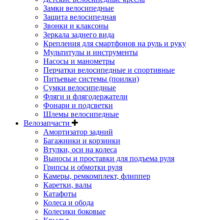
Замки велосипедные
Защита велосипедная
Звонки и клаксоны
Зеркала заднего вида
Крепления для смартфонов на руль и руку
Мультитулы и инструменты
Насосы и манометры
Перчатки велосипедные и спортивные
Питьевые системы (поилки)
Сумки велосипедные
Фляги и флягодержатели
Фонари и подсветки
Шлемы велосипедные
Велозапчасти
Амортизатор задний
Багажники и корзинки
Втулки, оси на колеса
Выносы и проставки для подъема руля
Грипсы и обмотки руля
Камеры, ремкомплект, флиппер
Каретки, валы
Катафоты
Колеса и обода
Колесики боковые