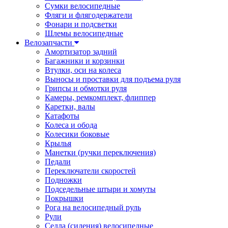
Сумки велосипедные
Фляги и флягодержатели
Фонари и подсветки
Шлемы велосипедные
Велозапчасти
Амортизатор задний
Багажники и корзинки
Втулки, оси на колеса
Выносы и проставки для подъема руля
Грипсы и обмотки руля
Камеры, ремкомплект, флиппер
Каретки, валы
Катафоты
Колеса и обода
Колесики боковые
Крылья
Манетки (ручки переключения)
Педали
Переключатели скоростей
Подножки
Подседельные штыри и хомуты
Покрышки
Рога на велосипедный руль
Рули
Седла (сидения) велосипедные