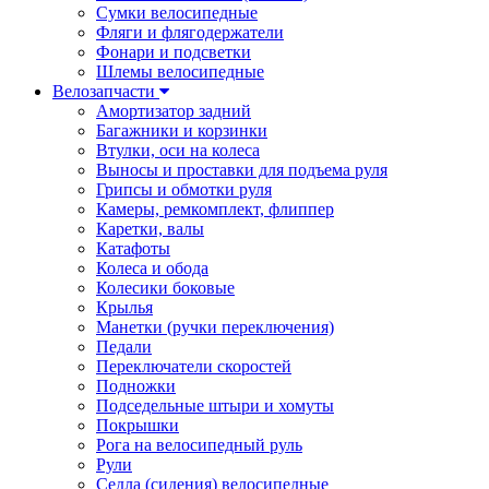
Сумки велосипедные
Фляги и флягодержатели
Фонари и подсветки
Шлемы велосипедные
Велозапчасти
Амортизатор задний
Багажники и корзинки
Втулки, оси на колеса
Выносы и проставки для подъема руля
Грипсы и обмотки руля
Камеры, ремкомплект, флиппер
Каретки, валы
Катафоты
Колеса и обода
Колесики боковые
Крылья
Манетки (ручки переключения)
Педали
Переключатели скоростей
Подножки
Подседельные штыри и хомуты
Покрышки
Рога на велосипедный руль
Рули
Седла (сидения) велосипедные