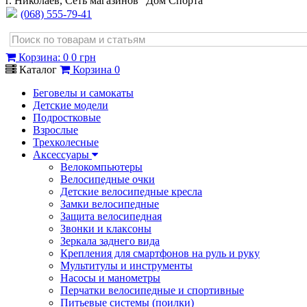
г. Николаев, Сеть магазинов "Дом Спорта"
(068) 555-79-41
Корзина
:
0
0 грн
Каталог
Корзина
0
Беговелы и самокаты
Детские модели
Подростковые
Взрослые
Трехколесные
Аксессуары
Велокомпьютеры
Велосипедные очки
Детские велосипедные кресла
Замки велосипедные
Защита велосипедная
Звонки и клаксоны
Зеркала заднего вида
Крепления для смартфонов на руль и руку
Мультитулы и инструменты
Насосы и манометры
Перчатки велосипедные и спортивные
Питьевые системы (поилки)