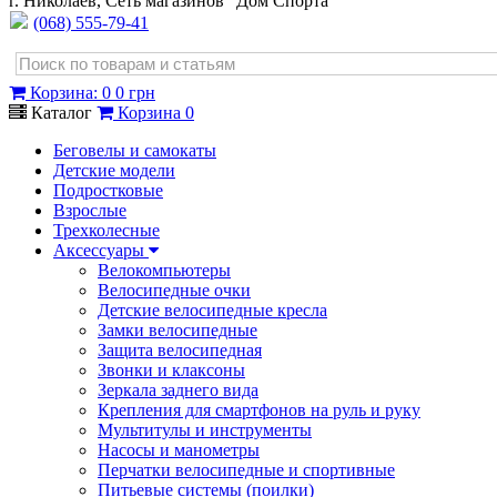
г. Николаев, Сеть магазинов "Дом Спорта"
(068) 555-79-41
Корзина
:
0
0 грн
Каталог
Корзина
0
Беговелы и самокаты
Детские модели
Подростковые
Взрослые
Трехколесные
Аксессуары
Велокомпьютеры
Велосипедные очки
Детские велосипедные кресла
Замки велосипедные
Защита велосипедная
Звонки и клаксоны
Зеркала заднего вида
Крепления для смартфонов на руль и руку
Мультитулы и инструменты
Насосы и манометры
Перчатки велосипедные и спортивные
Питьевые системы (поилки)