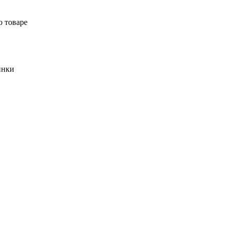
о товаре
инки