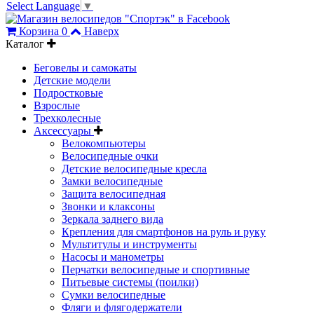
Select Language
▼
Корзина
0
Наверх
Каталог
Беговелы и самокаты
Детские модели
Подростковые
Взрослые
Трехколесные
Аксессуары
Велокомпьютеры
Велосипедные очки
Детские велосипедные кресла
Замки велосипедные
Защита велосипедная
Звонки и клаксоны
Зеркала заднего вида
Крепления для смартфонов на руль и руку
Мультитулы и инструменты
Насосы и манометры
Перчатки велосипедные и спортивные
Питьевые системы (поилки)
Сумки велосипедные
Фляги и флягодержатели