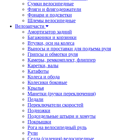
Сумки велосипедные
Фляги и флягодержатели
Фонари и подсветки
Шлемы велосипедные
Велозапчасти
Амортизатор задний
Багажники и корзинки
Втулки, оси на колеса
Выносы и проставки для подъема руля
Грипсы и обмотки руля
Камеры, ремкомплект, флиппер
Каретки, валы
Катафоты
Колеса и обода
Колесики боковые
Крылья
Манетки (ручки переключения)
Педали
Переключатели скоростей
Подножки
Подседельные штыри и хомуты
Покрышки
Рога на велосипедный руль
Рули
Седла (сидения) велосипедные