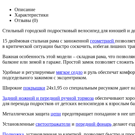
Описание
Характеристики
Отзывы (0)
Стильный городской подростковый велосипед для юношей и дев
15 дюймовая стальная рама с заниженной
геометрией
позволяет
в критической ситуации быстро соскочить, избегая лишних тра
Важная особенность этой модели – складная рама, что позвол
балконе или зимой в гараже. Простой замок позволяет сложить 
Удобные и регулируемые
мягкое седло
и руль обеспечат комфор
подседельного зажимом с эксцентриком.
Широкие
покрышки
24x1,95 со специальным рисунком дают на
Задний ножной и передний ручной тормоза
обеспечивают хоро
для перехода подростков от детских велосипедов к взрослым б
Металлическая защита
цепи
предотвращает попадание в нее шта
Установленные
светоотражатели
и
передний фонарь
делают езд
Подножка
, установленная за кареткой, позволяет быстро и про