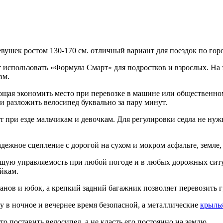
ушек ростом 130-170 см. отличный вариант для поездок по гор
 использовать «Формула Смарт» для подростков и взрослых. На эт
вм.
яющая экономить место при перевозке в машине или общественно
и разложить велосипед буквально за пару минут.
т при езде мальчикам и девочкам. Для регулировки седла не ну
дежное сцепление с дорогой на сухом и мокром асфальте, земле
шую управляемость при любой погоде и в любых дорожных ситу
айкам.
нов и юбок, а крепкий задний багажник позволяет перевозить г
у в ночное и вечернее время безопасной, а металлические
крыль
сто поставить велосипед, а не класть его постоянно на землю.