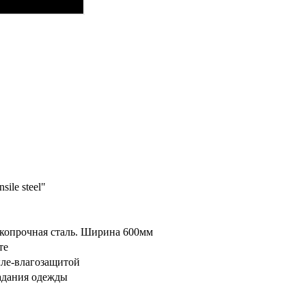
ile steel"
копрочная сталь. Ширина 600мм
те
ыле-влагозащитой
падания одежды