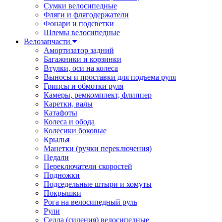
Сумки велосипедные
Фляги и флягодержатели
Фонари и подсветки
Шлемы велосипедные
Велозапчасти
Амортизатор задний
Багажники и корзинки
Втулки, оси на колеса
Выносы и проставки для подъема руля
Грипсы и обмотки руля
Камеры, ремкомплект, флиппер
Каретки, валы
Катафоты
Колеса и обода
Колесики боковые
Крылья
Манетки (ручки переключения)
Педали
Переключатели скоростей
Подножки
Подседельные штыри и хомуты
Покрышки
Рога на велосипедный руль
Рули
Седла (сидения) велосипедные