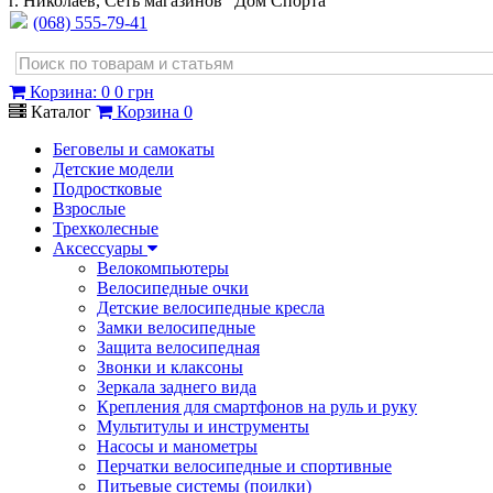
г. Николаев, Сеть магазинов "Дом Спорта"
(068) 555-79-41
Корзина
:
0
0 грн
Каталог
Корзина
0
Беговелы и самокаты
Детские модели
Подростковые
Взрослые
Трехколесные
Аксессуары
Велокомпьютеры
Велосипедные очки
Детские велосипедные кресла
Замки велосипедные
Защита велосипедная
Звонки и клаксоны
Зеркала заднего вида
Крепления для смартфонов на руль и руку
Мультитулы и инструменты
Насосы и манометры
Перчатки велосипедные и спортивные
Питьевые системы (поилки)