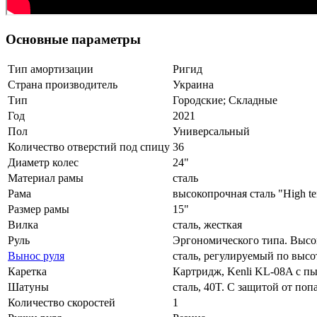
Основные параметры
Тип амортизации
Ригид
Страна производитель
Украина
Тип
Городские; Складные
Год
2021
Пол
Универсальный
Количество отверстий под спицу
36
Диаметр колес
24"
Материал рамы
сталь
Рама
высокопрочная сталь "High tens
Размер рамы
15"
Вилка
сталь, жесткая
Руль
Эргономического типа. Высо
Вынос руля
сталь, регулируемый по высо
Каретка
Картридж, Kenli KL-08A с п
Шатуны
сталь, 40T. С защитой от по
Количество скоростей
1