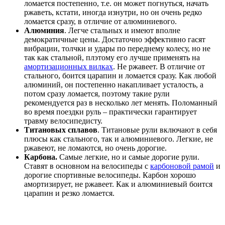
ломается постепенно, т.е. он может погнуться, начать
ржаветь, кстати, иногда изнутри, но он очень редко
ломается сразу, в отличие от алюминиевого.
Алюминия
. Легче стальных и имеют вполне
демократичные цены. Достаточно эффективно гасят
вибрации, толчки и удары по переднему колесу, но не
так как стальной, плэтому его лучше применять на
амортизационных вилках
. Не ржавеет. В отличие от
стального, боится царапин и ломается сразу. Как любой
алюминий, он постепенно накапливает усталость, а
потом сразу ломается, поэтому такие рули
рекомендуется раз в несколько лет менять. Поломанный
во время поездки руль – практически гарантирует
травму велосипедисту.
Титановых сплавов
. Титановые рули включают в себя
плюсы как стального, так и алюминиевого. Легкие, не
ржавеют, не ломаются, но очень дорогие.
Карбона.
Самые легкие, но и самые дорогие рули.
Ставят в основном на велосипеды с
карбоновой рамой
и
дорогие спортивные велосипеды. Карбон хорошо
амортизирует, не ржавеет. Как и алюминиевый боится
царапин и резко ломается.