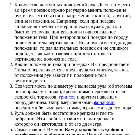
Количество доступных положений рук. Дело в том, что
во время поездок нужно регулярно менять положение
рук и тела, что бы снять напряжение с кистей, запястий,
спины и поясницы. Например, если при поездке
сильный встречный ветер или ехать нужно долго и
быстро, то лучше принять почти горизонтальное
положение тела. При неторопливой поездке по городу
положение тела вертикальное. Если руль имеет одно-два
положения, то для длительных поездок он не слишком
подойдет, так как позволяет принимать только
вертикальное положение тела.
Какие положение тела при поездках Вы предпочитаете.
Сильно перекликается с предыдущим пунктом, так как
от положения рук зависит и положение тела
велосипедиста.
Совместимость по диаметру с выносом руля (об этом мы
поговорим чуть ниже), креплениями переключателей
скоростей, тормозов,
грипсов
и другим навесным
оборудованием. Например, звонками,
фонарями
,
передними белыми катафотами, зеркалами заднего вида.
Руль должен быть достаточно крепким и гасить
вибрации. Эти свойства зависят от материала, из
которого он изготовлен и от его диаметра.
Самое главное. Именно
Вам должно быть удобно и
комфортно с выбранным рулем
. Часто бывает так, что