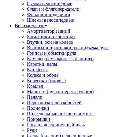
Сумки велосипедные
Фляги и флягодержатели
Фонари и подсветки
Шлемы велосипедные
Велозапчасти
Амортизатор задний
Багажники и корзинки
Втулки, оси на колеса
Выносы и проставки для подъема руля
Грипсы и обмотки руля
Камеры, ремкомплект, флиппер
Каретки, валы
Катафоты
Колеса и обода
Колесики боковые
Крылья
Манетки (ручки переключения)
Педали
Переключатели скоростей
Подножки
Подседельные штыри и хомуты
Покрышки
Рога на велосипедный руль
Рули
Седла (сидения) велосипедные