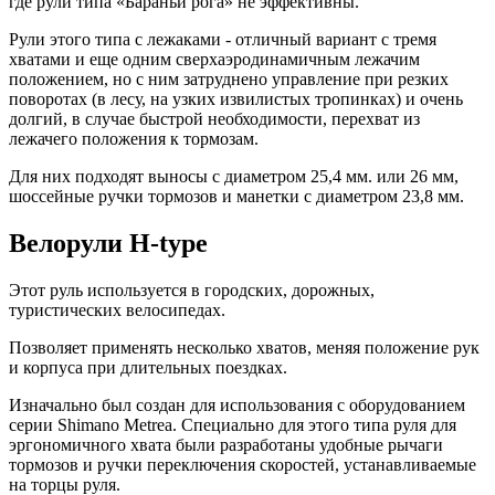
где рули типа «Бараньи рога» не эффективны.
Рули этого типа с лежаками - отличный вариант с тремя
хватами и еще одним сверхаэродинамичным лежачим
положением, но с ним затруднено управление при резких
поворотах (в лесу, на узких извилистых тропинках) и очень
долгий, в случае быстрой необходимости, перехват из
лежачего положения к тормозам.
Для них подходят выносы с диаметром 25,4 мм. или 26 мм,
шоссейные ручки тормозов и манетки с диаметром 23,8 мм.
Велорули H-type
Этот руль используется в городских, дорожных,
туристических велосипедах.
Позволяет применять несколько хватов, меняя положение рук
и корпуса при длительных поездках.
Изначально был создан для использования с оборудованием
серии Shimano Metrea. Специально для этого типа руля для
эргономичного хвата были разработаны удобные рычаги
тормозов и ручки переключения скоростей, устанавливаемые
на торцы руля.