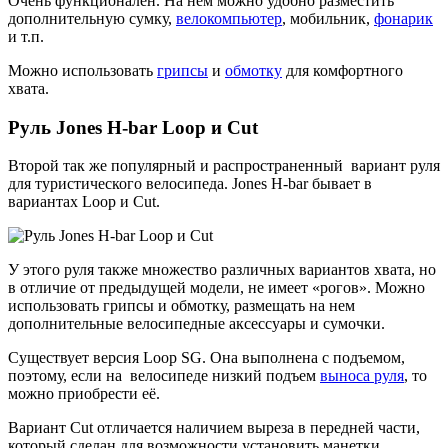
Очень функционален. На нём можно удобно разместить
дополнительную сумку,
велокомпьютер
, мобильник,
фонарик
и т.п.
Можно использовать
грипсы
и
обмотку
для комфортного
хвата.
Руль Jones H-bar Loop и Cut
Второй так же популярный и распространенный вариант руля
для туристического велосипеда. Jones H-bar бывает в
вариантах Loop и Cut.
У этого руля также множество различных вариантов хвата, но
в отличие от предыдущей модели, не имеет «рогов». Можно
использовать грипсы и обмотку, размещать на нем
дополнительные велосипедные аксессуары и сумочки.
Существует версия Loop SG. Она выполнена с подъемом,
поэтому, если на велосипеде низкий подъем
выноса руля
, то
можно приобрести её.
Вариант Cut отличается наличием выреза в передней части,
который сделан для возможности установить манетки