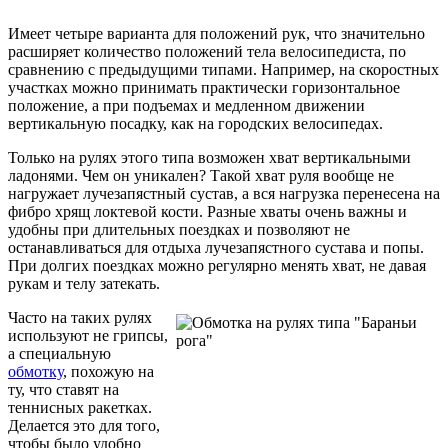
Имеет четыре варианта для положений рук, что значительно
расширяет количество положений тела велосипедиста, по
сравнению с предыдущими типами. Например, на скоростных
участках можно принимать практически горизонтальное
положение, а при подъемах и медленном движении
вертикальную посадку, как на городских велосипедах.
Только на рулях этого типа возможен хват вертикальными
ладонями. Чем он уникален? Такой хват руля вообще не
нагружает лучезапястный сустав, а вся нагрузка перенесена на
фибро хрящ локтевой кости. Разные хваты очень важны и
удобны при длительных поездках и позволяют не
останавливаться для отдыха лучезапястного сустава и попы.
При долгих поездках можно регулярно менять хват, не давая
рукам и телу затекать.
Часто на таких рулях
используют не грипсы,
а специальную
обмотку
, похожую на
ту, что ставят на
теннисных ракетках.
Делается это для того,
чтобы было удобно