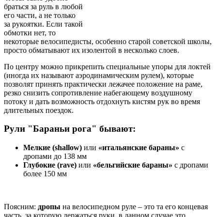
браться за руль в любой
его части, а не только
за рукоятки. Если такой
обмотки нет, то
некоторые велосипедисты, особенно старой советской школы,
просто обматывают их изолентой в несколько слоев.
По центру можно прикрепить специальные упоры для локтей
(иногда их называют аэродинамическим рулем), которые
позволят принять практически лежачее положение на раме,
резко снизить сопротивление набегающему воздушному
потоку и дать возможность отдохнуть кистям рук во время
длительных поездок.
Рули "Бараньи рога" бывают:
Мелкие (shallow)
или
«итальянские бараны»
с
дропами до 138 мм
Глубокие (rave)
или
«бельгийские бараны»
c дропами
более 150 мм
Поясним:
дропы
на велосипедном руле – это та его концевая
часть, за которую держаться руки, в данном случае это