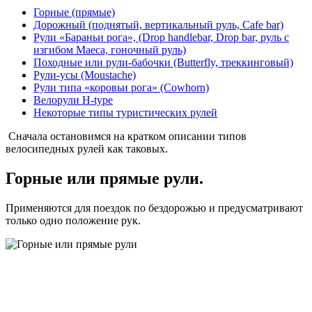
Горные (прямые)
Дорожный (поднятый, вертикальный руль, Cafe bar)
Рули «Бараньи рога», (Drop handlebar, Drop bar, руль с
изгибом Маеса, гоночный руль)
Походные или рули-бабочки (Butterfly, треккинговый)
Рули-усы (Moustache)
Рули типа «коровьи рога» (Cowhorn)
Велорули H-type
Некоторые типы туристических рулей
Сначала остановимся на кратком описании типов
велосипедных рулей как таковых.
Горные или прямые рули.
Применяются для поездок по бездорожью и предусматривают
только одно положение рук.